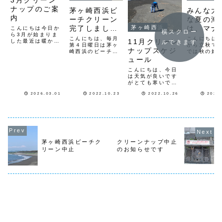
3月クリーン
ナップのご案
茅ヶ崎西浜ビ
みんな大
内
ーチクリーン
な夏の海
完了しまし
は、マナ
茅ヶ崎西浜
こんにちは今日か
横スクロー
ら3月が始まりま
た。
思いやり
こんにちは、毎月
こんにちは
11月クリーン
した最近は暖かい
ルできます
第４日曜日は茅ヶ
切！
から立秋で
日も増えてきて春
ナップスケジ
崎西浜のビーチク
では秋の始
を感じ始めている
リーンを定期的に
すが、まだ
ュール
東京ですクリーン
開催しています。
本番の暑さ
ナップの日程です
こんにちは、今日
秋晴れの茅ヶ崎西
ね。毎月第
12日（木）8
は天気が良いです
浜からは富士山も
日は、千葉
時〜 みなとクリ
がとても寒いです
綺麗に見えまし
み市の三軒
ーンキャンペー
ね。11月の日程を
た。茅ヶ崎西浜か
（夷隅海岸
ン 『桜田公
2026.03.01
2022.10.23
2022.10.26
2022
お伝えします。・
らの富士山今回
ーカルビー
園』
２日（水）12
は、事前にメール
ーンナップ
港区が開催す
時〜 渋谷3丁目
で参加表明をして
われていま
るクリーンナップ
（集合場所：渋谷
くれた、２年前に
発に飛び乗
に参加します15日
警察署前）・５日
移住してきたロン
時からの夷
（日）...
（土）10時〜
グボーダーで、ウ
カルビーチ
代々木公園周り
ェデ...
ン...
（集合場所：井の
茅ヶ崎西浜ビーチク
クリーンナップ中止
頭通り沿い、ケヤ
リーン中止
のお知らせです
キ通り歩道信号
前）・19日（土）
1...