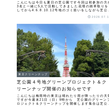
こんにちは今日も夏日の芝公園です今回は初参加の方
3名と一緒に5人で活動してきました花壇の雑草取りを
してから4.6.8.10.12号地のゴミ拾いをしながら芝公
管理センター迄たくさんのゴミを回収をして...
2026.07.
東京クリーンナップ
芝公園４号地グリーンプロジェクト＆ク
リーンナップ開催のお知らせです
こんにちは梅雨時の東京は晴れたり雨が降ったりの天
ですが今週末21日（日）9時から 芝公園のグリーン
ロジェクト＆クリーンナップを開催します集合は芝公
４号地花壇前です今回は花壇の草取りと４、６、