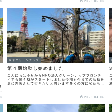
18
2026.05.03
ひ...
東京クリーンナップ
第４期始動し始めました
こんにちは今月からNPO法人クリーンナップフロンテ
ィアも第４期がスタートしました今期も今までの活動を
ー
更に充実させて行きたいと思います多くの方に私たちの
４
活動を通じてゴミの事を意識してもらえたら良いです
芝
ね...
ま
23
2026.04.04