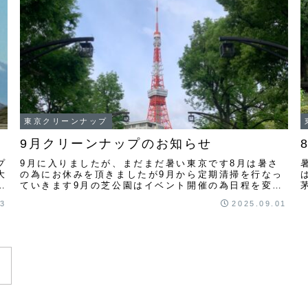
東京クリーンナップ
9月クリーンナップのお知らせ
プ
9月に入りましたが、まだまだ暑い東京です8月は暑さ
大
の為にお休みを頂きましたが9月から定期清掃を行なっ
ペ
ていきます9月の芝公園はイベント開催の為日程を変更
して開催します7日（日）9時から （クリーンナッ
03
2025.09.01
プ...