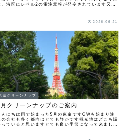
在、港区にレベル2の雷注意報が発令されています又、
昨夜からの雨が止み切らない事もあり当日の朝にな
...
2026.06.21
東京クリーンナップ
5月クリーンナップのご案内
こんにちは雨で始まった5月の東京ですGWも始まり連
休の会社も多く都内はとても静かです観光地はどこも賑
わっていると思いますとても良い季節になって来ました
さて5月のクリーンナップは毎年恒例となってきた5
...