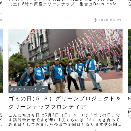
が
（土）8時〜原宿クリーンナップ 集合はDeus cafe前
になります７月１９日（日）8時〜芝公園４号地...
園
っ
19
2026.06.29
東京クリーンナップ
ゴミの日(５.３）グリーンプロジェクト＆
クリーンナップフロンティア
気
こんにちは今日は5月3日（日）５.３で「ゴミの日」で
プ
す語呂合わせですが年に1度くらいはゴミに向き合って
園
みる日としてみました今回で３回目となります芝公園４
月
号地グリーンプロジェクトでは管理花壇２箇所には