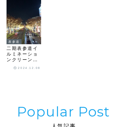
表参道
二期表参道イ
ルミネーショ
ンクリーンナ
ップ
2024.12.08
人気記事