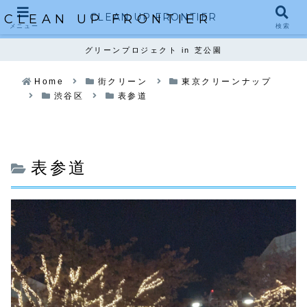
CLEAN UP FRONTIER
CLEAN UP FRONTIER
メニュー
検索
グリーンプロジェクト in 芝公園
Home
街クリーン
東京クリーンナップ
渋谷区
表参道
表参道