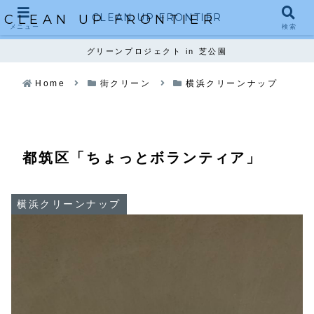
CLEAN UP FRONTIER
CLEAN UP FRONTIER
メニュー
検索
グリーンプロジェクト in 芝公園
Home
街クリーン
横浜クリーンナップ
都筑区「ちょっとボランティア」
横浜クリーンナップ