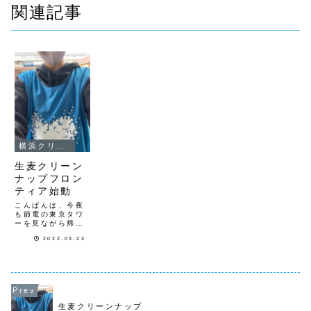
関連記事
横浜クリーンナップ
生麦クリーン
ナップフロン
ティア始動
こんばんは、今夜
も節電の東京タワ
ーを見ながら帰っ
て来ました。今日
2022.03.23
から「個人ボラン
ティア活動」の新
たな開拓が始まり
ました。鶴見区生
麦エリアで、「生
麦支部タマコ」さ
んが初クリーンナ
ップを開始しまし
生麦クリーンナップ