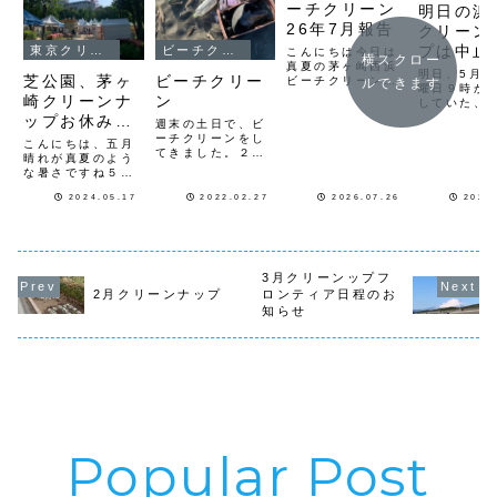
ーチクリーン
明日の浜
26年7月報告
クリーン
プは中止
東京クリーンナップ
ビーチクリーン
こんにちは今日は
横スクロー
真夏の茅ヶ崎西浜
す。
明日、5月1
芝公園、茅ヶ
ビーチクリー
ビーチクリーンで
ルできます
曜日９時か
した茅ヶ崎西浜ビ
崎クリーンナ
ン
していた、
ーチクリーンナッ
クリーンナ
ップお休みの
プは毎月第四日曜
週末の土日で、ビ
は、雨予報
日に開催していま
ご案内
ーチクリーンをし
こんにちは、五月
中止となり
す今日は8人で20
てきました。２６
晴れが真夏のよう
5月のクリ
袋を拾い集めまし
日土曜日、夷隅川
な暑さですね５月
ップです。2
た今回は地元大学
河口ビーチクリー
のクリーンナップ
曜日９時か
1年生の方が初参
ンは、川から流れ
2024.05.17
2022.02.27
2026.07.26
2023
お休みのお知らせ
園クリーン
加してもらいまし
てきたゴミと海か
です第３日曜日
28日日曜日
たビーチには台風
らの漂流ゴミが、
（19日）芝公園４
ら茅ヶ崎西
と豪雨で打ち上げ
流木と混ざり沢山
号地クリーンナッ
ーンナップ
られた漂流ゴミ...
流れ着いていまし
プ＆グリーンプロ
ひご参加く
た。４５Lのボラ
ジェクト第4日曜
い。
3月クリーンップフ
ンティア袋が３
日（26日）茅ヶ崎
2月クリーンナップ
ロンティア日程のお
袋、瓶1/2袋、缶
西浜ビーチクリー
知らせ
1/3袋、２７日日
ンお休みになりま
曜日、夷隅海岸...
す６月は開催しま
す是非ご参加く...