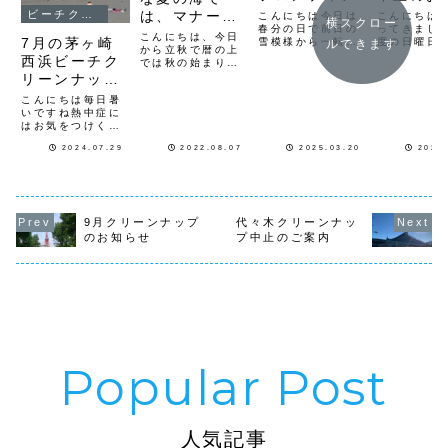
せ
は、マナーと
ビーチクリーン
こんにちは今日は
こんにちは
横スクロー
春分の日で前日の
ってきまし
思いやりが大
こんにちは、今日
7月の茅ヶ崎
雪模様から一転し
度の日曜日2
ルできます
切！
から立秋で暦の上
て晴天の中鎌倉か
朝に予定し
西浜ビーチク
では秋の始まりで
ら茅ヶ崎までの海
茅ケ崎西浜
すが、まだまだ夏
リーンナップ
岸線で同じ時間に
クリーンは
本番の暑さです
一斉にビーチクリ
させて頂き
フロンティア
こんにちは毎日暑
ね。毎月第一日曜
ーンを行うオール
し訳ありま
報告
いですね熱中症に
日は、千葉県いす
オーシャンラバー
回の茅ケ崎
はお気をつけくだ
み市の三軒屋海岸
ズに参加してきま
ーチクリーン
さい朝て、先日28
（夷隅海岸）「ロ
した茅ヶ崎西浜で
月28日（日
2024.07.29
2022.08.07
2025.03.20
2025
日（日）８時から
ーカルビーチクリ
は、NPO法人海の
からの予定
茅ヶ崎西浜ビーチ
ーンナップ」が行
森山の森の皆さん
ろしくお願
クリーンナップフ
われています。始
と一緒にビーチク
す
ロンティアを活動
発に飛び乗り、８
リーンを行って...
を行って来ました
時からの夷隅ロー
今回は、初参加の
カルビーチクリー
9月クリーンナップ
代々木クリーンナッ
方や久しぶりの方
ン...
のお知らせ
プ中止のご案内
など１１名でビー
チを綺麗にして来
ました集合時間に
参加者全員で挨...
人気記事