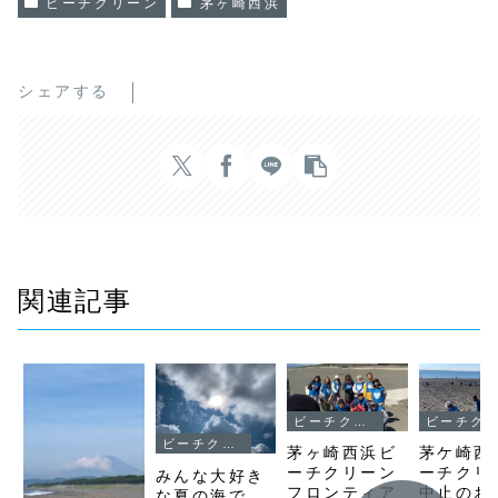
ビーチクリーン
茅ヶ崎西浜
シェアする
関連記事
ビーチクリーン
ビーチクリーン
ビーチクリーン
茅ヶ崎西浜ビ
茅ケ崎西
ーチクリーン
ーチクリ
みんな大好き
フロンティア
中止のお
な夏の海で