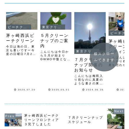
ビーチクリーン
東京クリーンナップ
ビーチクリーン
茅ヶ崎西浜ビ
５月クリーン
ーチクリーン
ナップのご案
茅ヶ崎ビ
内
クリーン
今日は海の日、東
京も暑いですー今
ンティア
東京クリーンナップ
こんにちは今日か
横スクロー
度の日曜日7月26
ら５月が始まり
こんばんは
日日曜日8時から
７月クリーン
GWMO中盤となり
ルできます
すっかり春
茅ヶ崎西浜のビー
ましたね街中では
ナップ開催の
夏を思わせ
チクリーンを行い
休みの店や会社も
さですね。
ます海開きも済み
お知らせ
見受けられ、イン
４日（日）
海の家もオープン
バウンドの外国人
こんにちは梅雨入
「茅ヶ崎の
して夏本番ですビ
観光客も増えてい
り前なのに真夏の
から新たに
ーチクリーンの後
つもとは違う人の
ような暑さの東京
チクリーン
は海の家でビール
流れになっていま
です７月のクリー
ティア」が
でもいかがです
す五月晴れで気分
2026.07.20
2025.05.01
2024.06.25
2022
ンナップ開催のお
ます。２月
か？笑集合は茅ヶ
もいいですねさ
知らせです ７月
たにスター
崎漁港公園ですト
て、５月のクリー
３日（水）１２
「渋谷3丁
ング、ゴミ袋等
ンナップのかいさ
時〜渋谷３丁目ク
ーンナップ
は...
いんおお知らせで
リーンナップ 渋
ティア」を
す...
谷警察署前 集合
ポートして
７月２１日
い...
茅ヶ崎西浜ビーチク
（日） ８時〜芝
７月クリーンナップ
リーンフロンティア
公園４号地クリー
スケジュール
３完了しました
ンナップ＆グリー
ンプロジェクト