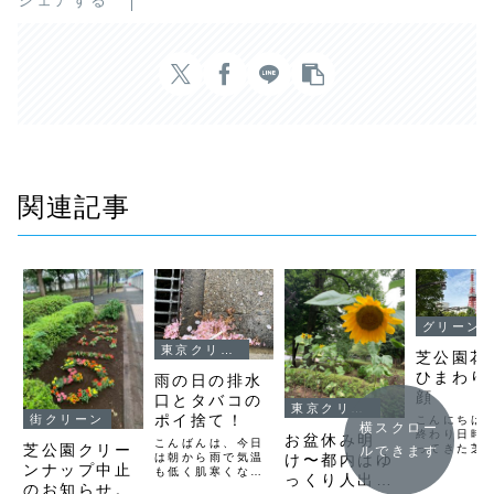
関連記事
グリーンプロジェクト
東京クリーンナップ
芝公園花
ひまわり
雨の日の排水
顔
口とタバコの
東京クリーンナップ
ポイ捨て！
街クリーン
こんにちは
横スクロー
終わり日時
お盆休み明
こんばんは、今日
芝公園クリー
ってきた芝
ルできます
け〜都内はゆ
は朝から雨で気温
す先日3日
ンナップ中止
も低く肌寒くなり
っくり人出が
の日にゴミ
ましたね。本日予
のお知らせ。
なる思いを