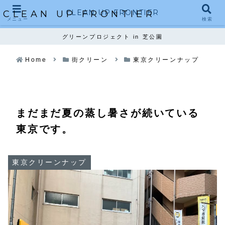
CLEAN UP FRONTIER
CLEAN UP FRONTIER
メニュー
検索
グリーンプロジェクト in 芝公園
Home
街クリーン
東京クリーンナップ
まだまだ夏の蒸し暑さが続いている
東京です。
東京クリーンナップ