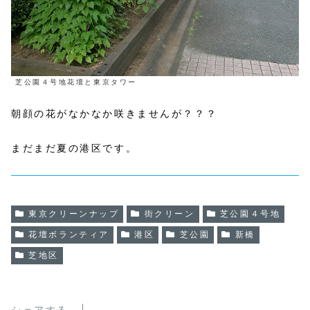
芝公園４号地花壇と東京タワー
朝顔の花がなかなか咲きませんが？？？
まだまだ夏の港区です。
東京クリーンナップ
街クリーン
芝公園４号地
花壇ボランティア
港区
芝公園
新橋
芝地区
シェアする