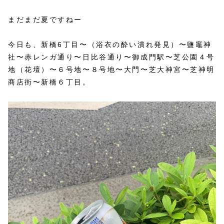
まだまだ夏ですねー
今日も、新橋6丁目〜（浴衣の酔い潰れ発見）〜鹽竈神
社〜赤レンガ通り〜日比谷通り〜御成門駅〜芝公園４号
地（花壇）〜６号地〜８号地〜大門〜芝大神宮〜芝神明
商店街〜新橋６丁目。