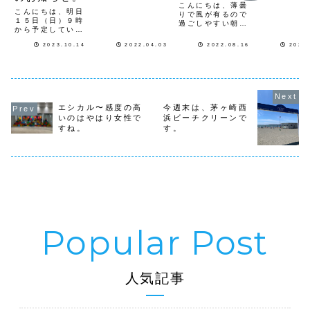
戻ってきてま
定していた、千葉
こんにちは、薄曇
みんなで花
こんにちは、明日
県いすみ市の「い
す。
りで風が有るので
えた花苗が
１５日（日）９時
すみローカルビー
過ごしやすい朝で
元気に根付
から予定してい
チクリーン」「竹
すが、暑くなりそ
た今の季節
た、「芝公園クリ
炭研究所の河口ク
うですね。お盆休
ジがとても
2023.10.14
2022.04.03
2022.08.16
2026
ーンナップ＆グリ
リーンナップ」
みで人が居なかっ
咲いていま
ーンプロジェクト
は、雨の為中止に
た都心も仕事が始
わりも元気
は、残念ながら雨
なりました。次の
まり、飲食店も営
にたくさん
予報の為、中止と
タイミングで参加
業再開で、ゆっく
咲かるのが
させて頂きます。
させて頂きます。
りと人が戻り始め
み...
次回は、１１月１
朝の降り始めは小
ました。この時期
９日（日）９時か
降...
と年末年始は、普
エシカル〜感度の高
今週末は、茅ヶ崎西
らを予定していま
段とは違った時間
いのはやはり女性で
浜ビーチクリーンで
す。是非、ご参加
が流れる港区新橋
すね。
す。
下さい。
です。御成門駅
出...
人気記事