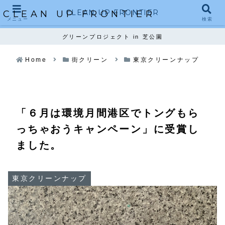
CLEAN UP FRONTIER
CLEAN UP FRONTIER
メニュー
検索
グリーンプロジェクト in 芝公園
Home
街クリーン
東京クリーンナップ
「６月は環境月間港区でトングもら
っちゃおうキャンペーン」に受賞し
ました。
東京クリーンナップ