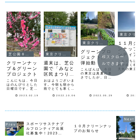
東京クリーンナップ
１１月ク
東京クリーンナップ
ンナップ
グリーンプロ
ンティア
芝公園８号地
東京クリーンナップ
横スクロー
ジェクト第一
こんにちは
弾始動
クリーンナッ
週末は、芝公
ルできます
れが続く穏
プ＆グリーン
園で「みなと
天気の東京
こんばんは、今日
来月１１月
の東京は真夏の暑
プロジェクト
区民まつり」
日程が決ま
さでしたが、日曜
です。
こんにちは、今日
おはようございま
たのお知ら
日の芝公園は大勢
はのんびりとした
す。今朝も朝から
します。 
の人で賑わってい
日曜日です。芝公
雨でとても寒く感
曜日 １２
ました。以前から
園１号地の梅が綺
じます。朝のクリ
渋谷３丁目
伝えていた、芝公
2023.02.19
2022.10.06
2022.05.29
2023
麗に咲いていまし
ーンナップ中に雨
ンナッ
園の花壇ボランテ
た。もう、春です
が降ってきたの
ィア活動が、いよ
ねー。昨日の第三
で、途中で引き返
渋谷警察
いよ本格的に始動
土曜日は浜離宮庭
してきました。芝
合１２日日
します。その名も
園周りのクリーン
公園は、週末の
日 ９時
「グリーンプロジ
ナップ日で、主催
「みなと区民まつ
離宮庭園前
ェクト」は、東京
の神田さんと２人
り」の順次が昨日
リーンナップ
の緑や土の保護活
スポーツサステナブ
で活動してきまし
から始まりまし
１０月クリーンナッ
動を目的として
ルフロンティア出展
た。神田さんと回
た。４号地運動広
い...
プのお知らせ
社募集中！2023年2
収ゴミです。浜離
場には立派なステ
宮クリーンナッ
ージが組まれてま
月15日(水)~17(金)