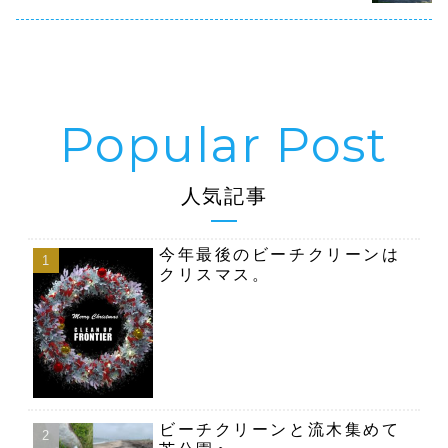
プ...
す。9...
東京ビッグサイト
人気記事
今年最後のビーチクリーンは
クリスマス。
ビーチクリーンと流木集めて