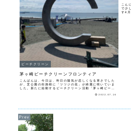
こん
で少
す4
浜松
プロ
ビーチクリーン
茅ヶ崎ビーチクリーンフロンティア
こんばんは、今日は、昨日の陽気が恋しくなる寒さでした
が、芝公園の街路樹に「ツツジの花」が綺麗に咲いていま
した。新たに始動するビーチクリーン活動「茅ヶ崎ビーチ
クリーンフロンティア」がスタートします。今後、定期的
2022.07.16
に行って行きますので、宜しくお願...