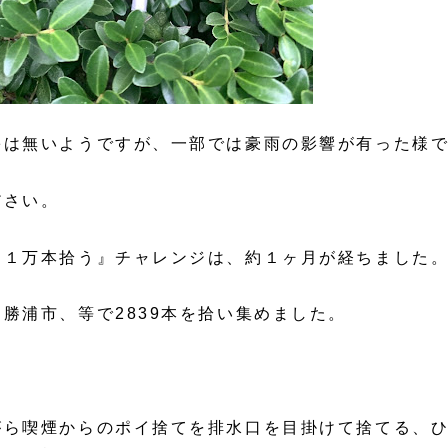
害は無いようですが、一部では豪雨の影響が有った様
ださい。
を１万本拾う』チャレンジは、約１ヶ月が経ちました
勝浦市、等で2839本を拾い集めました。
がら喫煙からのポイ捨てを排水口を目掛けて捨てる、