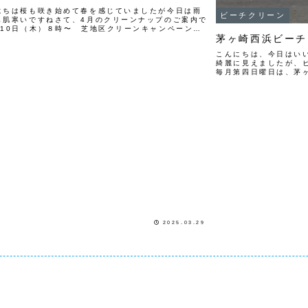
にちは桜も咲き始めて春を感じていましたが今日は雨
ビーチクリーン
し肌寒いですねさて、4月のクリーンナップのご案内で
月10日（木）８時〜 芝地区クリーンキャンペーン
茅ヶ崎西浜ビーチ
町駅、大門駅4月20日（日）９時〜 芝公園グリーン
ジェクト＆クリーンナッ...
こんにちは、今日はい
綺麗に見えましたが、
毎月第四日曜日は、茅
は、初参加の方も一緒
てきました。皆さんおつ
2025.03.29