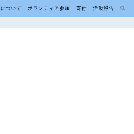
人について
ボランティア参加
寄付
活動報告