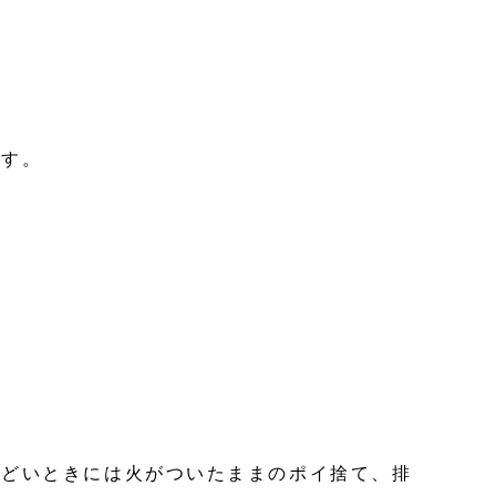
です。
。
ひどいときには火がついたままのポイ捨て、排