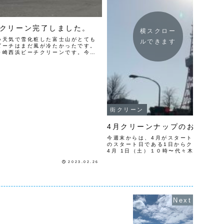
クリーン完了しました。
横スクロー
い天気で雪化粧した富士山がとても
ルできます
ビーチはまだ風が冷たかったです。
ヶ崎西浜ビーチクリーンです。今回
に１０人でビーチクリーン活動をし
かれ様でし...
街クリーン
4月クリーンナップのお知らせ
今週末からは、4月がスタート！年度初
のスタート日である1日からクリーンナ
4月 1日（土）１０時〜代々木 5日（水
丁目15日（土） 9時〜浜離宮庭園16日
2023.02.26
園４号地（グリーン...