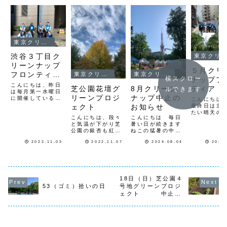
東京クリーンナップ
渋谷３丁目ク
東京クリーンナップ
リーンナップ
５月クリ
フロンティア
東京クリーンナップ
東京クリーンナップ
横スクロー
ナップフ
終了しまし
こんにちは、昨日
ティア
芝公園花壇グ
8月クリーン
ルできます
た。
は毎月第一水曜日
リーンプロジ
ナップ中止の
に開催している
こんにちは
「渋谷3丁目クリ
最終日は北
ェクト
お知らせ
ーンナップ」を久
たい晴天の
こんにちは、段々
こんにちは 毎日
しぶりに開催しま
す。５月の
と気温が下がり芝
暑い日が続きます
した。夏から先月
ンナップの
公園の銀杏も紅葉
ねこの猛暑の中で
迄、雨予報で中止
お伝えしま
してきました。今
クリーンナップ活
になっていまし
週のゴール
2022.11.03
2022.11.07
2024.08.04
2022
日は、芝公園４号
動を行うのは難し
た。今回も「マウ
ィークは２
地花壇の清掃と朝
い為予定していた
ンテンスタジオ」
ゴミ拾いを
顔のツルと流木を
芝公園４号地花壇
のスタッフの皆さ
す。３連休
綺麗にまとめてき
グリーンプロジェ
んが参加していた
日、３日（
ました。朝顔の鶴
クト＆クリーンナ
だき、9名でゴミ
１３時〜港
には種を付けたま
ップ茅ヶ崎西浜ビ
拾い活動を行って
園内、７日
18日（日）芝公園４
まリースにして流
ーチクリーンは猛
きま...
１１時〜渋
53（ゴミ）拾いの日
号地グリーンプロジ
木に掛けてきまし
暑の為今月は中止
代々木公園
ェクト 中止の
た。花壇A流木に
とさせて頂きます
ます...
お知らせです
ツルのリース朝顔
次回は9月を予定
の枯れ葉と流木
しています
土...