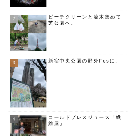
ビーチクリーンと流木集めて
芝公園へ。
新宿中央公園の野外Fesに、
コールドプレスジュース「繊
維屋」