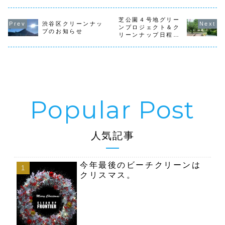
の予定が決まりま
公園内のゴミ拾い
は、拾い集
した。今日の吸殻
したのでお知らせ
活動と、新たに花
ミ処理の事
１０９本です。１
します。 １日
壇の整備（草取
て行う事が
万本は、日々の
芝公園４号地グリー
渋谷区クリーンナッ
（土）１０時〜
り...
す。...
個...
ンプロジェクト＆ク
プのお知らせ
代々木クリーンナ
リーンナップ日程変
ップ 集合場所
更のお知らせです
は、井の頭通り沿
いケヤキ通り歩道
信号前...
人気記事
今年最後のビーチクリーンは
クリスマス。