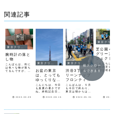
関連記事
東京クリーンナップ
東京クリーンナップ
芝公園４
グリーン
腕時計の落と
ジェクト
し物
リーンナ
東京クリーンナップ
東京クリーンナップ
こんにちは
こんばんは、街に
横スクロー
報告
夏日の芝公
は色々な物が落ち
お盆の東京
渋谷3丁目ク
今回は初参
ルできます
てるんですが、今
が3名と一緒
夜は腕時計を拾い
は、とっても
リーンナップ
で活動して
ました。しかも
ゆっくりな時
フロンティア
た花壇の雑
『MARGARET
をしてから
間が流れてま
６
HOWELL』のレ
こんにちは、今日
こんばんは、５月
4.6.8.10
ディースです。当
す。
も真夏の暑さです
も今日で終わり、
のゴミ拾い
然、落としている
ね。終戦記念日に
東京は朝からは雨
がら芝公園
人は時間もわから
戦争に対して改め
で少し肌寒い１日
ンター迄た
無いし困っている
2022.03.09
2022.08.15
2022.05.31
2026
て考える事と、戦
でした。明日から
のゴミを回
と思い、愛宕警察
争で亡くなった多
６月、その第一日
てきました
に届出して来まし
くの方に黙祷を捧
目が第一水曜日に
は一気に蝉
た。落とし主が現
げます。二度と起
なりましたので、
はじめまし..
れて、元に戻...
こしたくない出来
渋谷３丁目のクリ