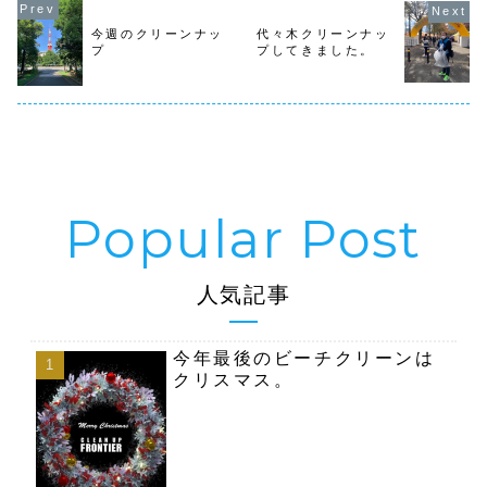
事です。昨日１４
ーンナップを開催
日（日）と今朝
します。こちら
に、新橋６丁目〜
は、マウンテンス
今週のクリーンナッ
代々木クリーンナッ
芝エリアのクリー
タジオさんが主催
プ
プしてきました。
ンナップをワンズ
となって開催され
達と散歩しながら
る為、社員の方を
行...
中...
人気記事
今年最後のビーチクリーンは
クリスマス。