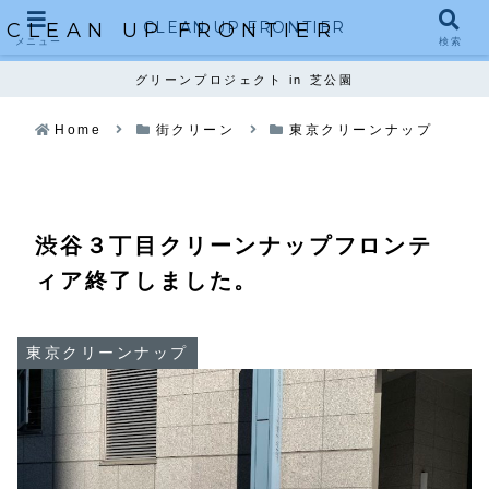
CLEAN UP FRONTIER
CLEAN UP FRONTIER
メニュー
検索
グリーンプロジェクト in 芝公園
Home
街クリーン
東京クリーンナップ
渋谷３丁目クリーンナップフロンテ
ィア終了しました。
東京クリーンナップ