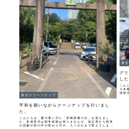
東京
グリ
した
こん
４木
清掃
東京クリーンナップ
すが
大の
平和を願いながらクーンナップを行いまし
た。
こんにちは、夏の暑い日に「長崎原爆の日」を迎えまし
た。私達世代は戦争経験は有りませんが、祖父母から戦争
の悲劇や世の中の変わり方や、人々の心まで変えてしまう