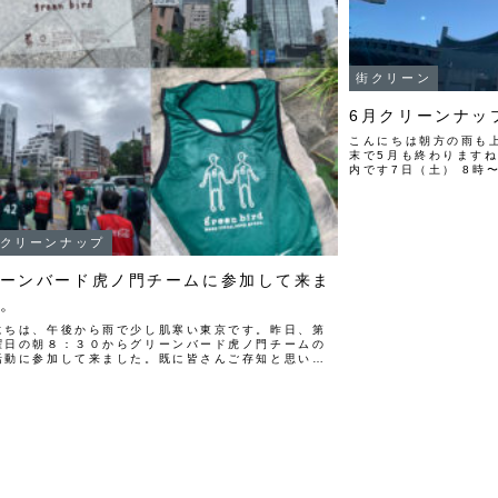
街クリーン
6月クリーンナッ
こんにちは朝方の雨も
末で5月も終わります
内です7日（土） 8時
JR原宿駅（表参道側
す 集合場所に
クリーンナップ
ーンバード虎ノ門チームに参加して来ま
。
にちは、午後から雨で少し肌寒い東京です。昨日、第
曜日の朝８：３０からグリーンバード虎ノ門チームの
活動に参加して来ました。既に皆さんご存知と思いま
、グリーンバードは20年前から活動している日本で最
清掃ボランティア団体です。...