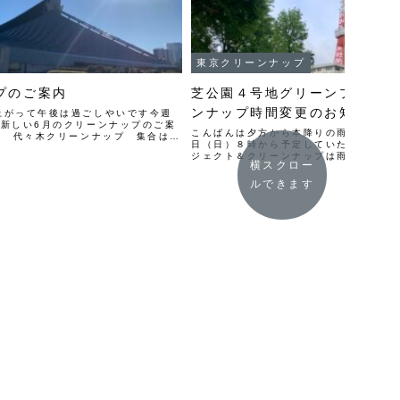
東京クリーンナップ
プのご案内
芝公園４号地グリーンプロジェ
ンナップ時間変更のお知らせ
上がって午後は過ごしやいです今週
ね新しい6月のクリーンナップのご案
こんばんは夕方から本降りの雨になりまし
〜 代々木クリーンナップ 集合は
日（日）８時から予定していた芝公園４
）隣にある神宮橋前で
ジェクト＆クリーンナップは雨天の為１
神宮橋（原...
横スクロー
させて頂きますまた、１０時の時点で雨
中止とさせて頂きます明日、15...
ルできます