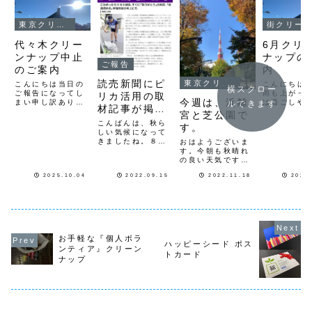
東京クリーンナップ
街クリー
代々木クリー
6月クリ
ンナップ中止
ナップの
ご報告
のご案内
内
読売新聞にピ
東京クリーンナップ
こんにちは当日の
こんにちは
横スクロー
ご報告になってし
雨も上がっ
リカ活用の取
今週は、浜離
まい申し訳ありま
は過ごしや
ルできます
材記事が掲載
せん本日5日
今週末で5
宮と芝公園で
されました。
（日）に予定して
わりますね
こんばんは、秋ら
す。
いた代々木クリー
6月のクリ
しい気候になって
ンナップは都合に
ップのご案
きましたね。８月
おはようございま
より中止とさせて
7日（土） 
に、新橋６丁目の
す。今朝も秋晴れ
頂きます今月は１
時〜 代々
ほぼ毎日クリーン
の良い天気です。
９日（日）9
ーンナップ
ナップに、読売新
今週末の１９日
時〜 芝公園４号
はJR原宿駅
2025.10.04
2022.09.15
2022.11.18
2025
聞の記者の方が同
（土）浜離宮、２
地グリーンプロジ
道側）隣に
行取材してくれま
０日（日）芝公
ェクト（花の苗を
宮橋前で
した。その時の記
園、のクリーンナ
植えます）＆クリ
事が、１４日の読
ップとグリーンプ
ーンナップ２６日
集合場所
売新聞夕刊に掲載
ロジェクトの予定
（日）9...
宮橋（原...
されました。オン
です。１９日
ラインはこちらか
（土）８時から、
お手軽な『個人ボラ
らご覧になれま
浜離宮前歩道（集
ハッピーシード ポス
ンティア』クリーン
す。１４日掲載、
合場所は浜離宮正
トカード
読...
ナップ
面入口です。）集
合場所の浜離宮庭
園入口、...