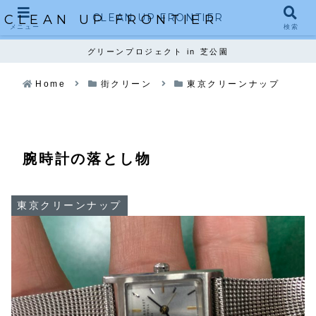
CLEAN UP FRONTIER
CLEAN UP FRONTIER
メニュー
検索
グリーンプロジェクト in 芝公園
Home
街クリーン
東京クリーンナップ
腕時計の落とし物
東京クリーンナップ