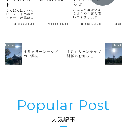
にGWに購
ね。6月2日から始
らせ
ド
カンナの球
めた「タバコの吸
ツジとひま
こんにちは暑い夏
殻１万本キャッチ
こんばんは、ハッ
間に植えて
もようやく落ち着
チャレンジ」が、
ピーシードのポス
たかんなは
いて来ましたね公
9月３０日の朝に
トカードが完成し
をして毎年
園の朝顔やひまわ
１０９本キャッチ
ました。ハッピー
いく多年層
りも今ぐらいに花
2022.03.15
2022.09.30
2024.10.01
2026
した事で、８４日
シードあなたの想
年々数が増
を咲かせ始めまし
間で「１００７３
いが種を植えた
くと思いま
た今日から10月で
本」キャッチしま
時、優しさの芽が
は赤と黄色
やっと秋らしくな
した。今日の吸殻
希望を育み、人を
咲く球根を
って来ました今月
１０９本です。１
幸せにする花が咲
て...
のクリーンナップ
万本は、日々の
きます。未来の種
のスケジュールは
個...
が愛になる。ハッ
５日（土）９時か
ピーシードは、ポ
６月クリーンナップ
７月クリーンナップ
ら代々木クリーン
ストカードに花の
のご案内
開催のお知らせ
ナップ 集合付場
種（朝顔、ひまわ
所は原宿表参道...
り、マリーゴール
ド...
人気記事