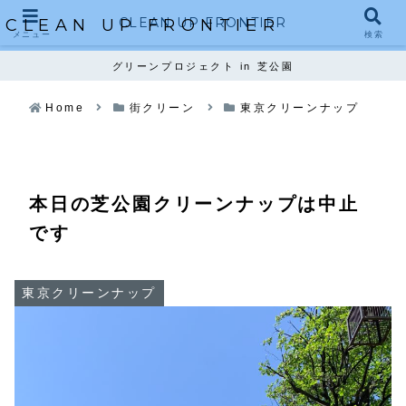
CLEAN UP FRONTIER
CLEAN UP FRONTIER
メニュー
検索
グリーンプロジェクト in 芝公園
Home
街クリーン
東京クリーンナップ
本日の芝公園クリーンナップは中止
です
東京クリーンナップ