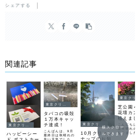
シェアする
関連記事
東京クリーンナップ
東京クリーンナップ
芝公園４
花壇カン
タバコの吸殻
植えま
１万本キャッ
チ達成！
東京クリーンナップ
こんにちは
東京クリーンナップ
横スクロー
五月晴れの
こんばんは、9月
10月クリーン
なりました
ハッピーシー
ルできます
最終日は秋晴れの
公園の掃除
ナップのお知
ド ポストカー
良い天気でした