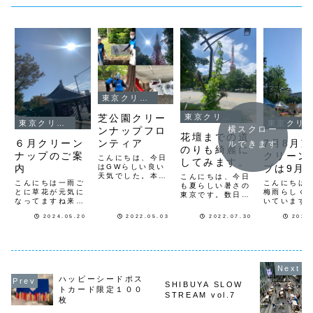
東京クリーンナップ
芝公園クリー
東京クリーンナップ
東京クリーンナップ
東京クリーンナップ
横スクロー
ンナップフロ
花壇までの道
ンティア
６月クリーン
7月8月
ルできます
のりも綺麗に
ナップのご案
クリーン
こんにちは、今日
してみます。
はGWらしい良い
内
プは9月
天気でした。本
こんにちは、今日
（土）８
こんにちは一雨ご
こんにちは
日、５月３日建国
も夏らしい暑さの
とに草花が元気に
に延期し
梅雨らしく
記念日「5.3ゴミ
東京です。数日前
なってますね来月
いています
の日」から、新た
に雨が降ったので
６月のクリーンナ
ていた7月2
に港区芝公園内の
草木も元気に伸び
2024.05.20
2022.05.03
2022.07.30
2024
ップの日程です
（日）芝公
クリーンナップを
てきました。芝公
１日（土）9時〜
地イベント
始めました。芝公
園４号地の花壇も
代々木公園クリー
月18日（日
園は、１３の号地
雑草が多く伸びて
ンナップ 集合は
下予想の為9
（区画）に別れて
きたので草取りを
原宿駅近く神宮橋
日（日）芝
いて、４号地から
して水をあげてき
前になりま
号地イベン
スタートして各号
ました。夜に少し
す 活
次回の芝公
地事に清掃しなが
雨が降ったので、
ハッピーシードポス
動場所は、神宮橋
ーンナップは
SHIBUYA SLOW
ら、芝公園を1
土が柔らかく根迄
トカード限定１００
から代々木公園前
日（日）ク
周...
STREAM vol.7
抜く事が出来まし
枚
の歩道を広場横歩
ナップの日
た。朝顔のツル
道橋の下迄です１
させて頂き..
も...