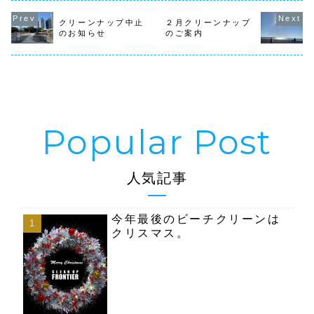
って来た為
管理センターま
分で１０Lのゴミ
園飲みをす
で...
袋を２袋拾い集め
多...
クリーンナップ中止
２月クリーンナップ
ました先月植えた
のお知らせ
のご案内
パンジーやスノー
ポールが綺麗に咲
いていましたま
た、公園管理事
務...
人気記事
今年最後のビーチクリーンは
クリスマス。