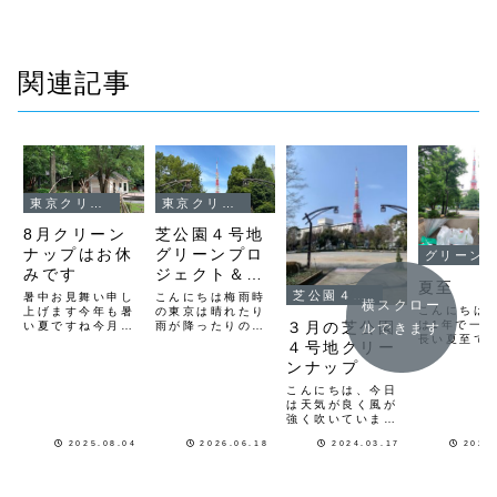
関連記事
東京クリーンナップ
東京クリーンナップ
8月クリーン
芝公園４号地
ナップはお休
グリーンプロ
グリーンプロジェクト
みです
ジェクト＆ク
夏至
リーンナップ
芝公園４号地
暑中お見舞い申し
こんにちは梅雨時
横スクロー
こんにちは
上げます今年も暑
開催のお知ら
の東京は晴れたり
は1年で一
３月の芝公園
い夏ですね今月8
雨が降ったりの天
ルできます
せです
長い夏至で
月は猛暑日が予定
気ですが今週末21
４号地クリー
東京は、朝
されていますので
日（日）9時か
ンナップ
曇りでたま
芝公園クリーンナ
ら 芝公園のグリ
出ていて、
ップ茅ヶ崎西浜ビ
ーンプロジェクト
こんにちは、今日
高く感じま
ーチクリーン両会
＆クリーンナップ
は天気が良く風が
朝は、芝公
場共にお休みさせ
を開催します集合
強く吹いています
りの清掃活
て頂きます次回は
は芝公園４号地花
ね春の様な気候の
壇を見に行
9月の開催となり
壇前です今回は花
2025.08.04
2026.06.18
2024.03.17
2022
中４人で芝公園４
ました。公
ますよろしくお願
壇の草取りと４、
号地の清掃活動を
は、気温も
いします
６、８、１０、１
して来ました園内
で過ごしや
２号地から芝公園
のゴミは少なく30