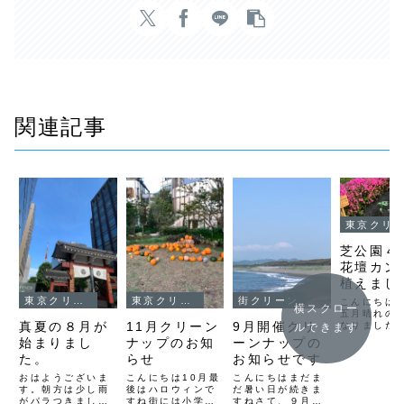
関連記事
東京クリーンナップ
芝公園４
花壇カン
植えま
東京クリーンナップ
東京クリーンナップ
街クリーン
こんにちは
横スクロー
五月晴れの
真夏の８月が
11月クリーン
9月開催クリ
なりました
ルできます
公園の掃除
始まりまし
ナップのお知
ーンナップの
にGWに購
た。
らせ
お知らせです
カンナの球
ツジとひま
おはようございま
こんにちは10月最
こんにちはまだま
間に植えて
す。朝方は少し雨
後はハロウィンで
だ暑い日が続きま
たかんなは
がパラつきました
すね街には小学生
すねさて、９月の