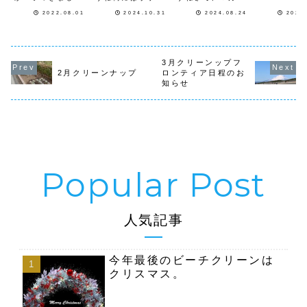
をして毎年
が、既に暑くなっ
が仮装を楽しんで
クリーンナップは
いく多年層
2022.08.01
2024.10.31
2024.08.24
2026
てきました。今日
いましたさて明日
芝公園と茅ヶ崎の
年々数が増
から８月が始まり
からの11月になり
２箇所になります
くと思いま
ましたね。今年は
ますがクリーンナ
芝公園は当初予定
は赤と黄色
すでに夏日が続い
ップの日程をご案
していたクリーン
咲く球根を
ていますが、これ
内します１１月
ナップの日９月７
て...
からが夏本番で
６日（水）１２時
日（土）を予定し
3月クリーンップフ
す。８月もクリー
から 渋谷３丁目
ていましたが都合
2月クリーンナップ
ロンティア日程のお
ンナップフロンテ
クリーンナップ
により7日（土）
知らせ
ィアを開催してい
集合場所は渋谷警
は中止とさせて頂
きます。スケジュ
察前１１月１０日
きます芝公園クリ
ールは以下の通り
（日） ９時...
ーンナップ毎月
で...
第...
人気記事
今年最後のビーチクリーンは
クリスマス。