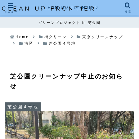
CLEAN UP FRONTIER
CLEAN UP FRONTIER
メニュー
検索
グリーンプロジェクト in 芝公園
Home
街クリーン
東京クリーンナップ
港区
芝公園４号地
芝公園クリーンナップ中止のお知ら
せ
芝公園４号地