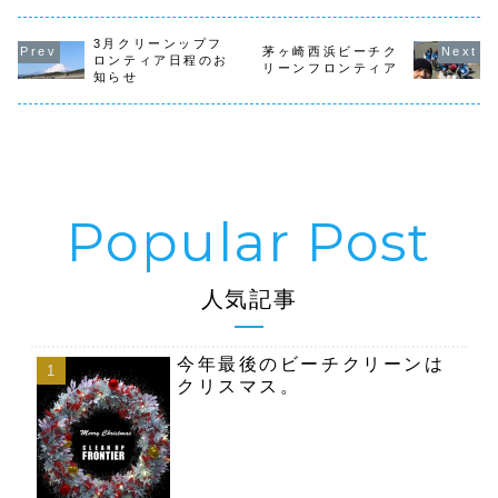
代WO目標とし、
ミの日」ゴ
ナップと花壇グリ
「５３（ごみ）の
区NO将来...
を今年も開催
ーンプロジェクト
日」掛けて9時か
を吉田さんと2人
ら芝公園各地区の
3月クリーンップフ
茅ヶ崎西浜ビーチク
で行ってきまし
ごみ拾い清掃と４
ロンティア日程のお
リーンフロンティア
た。午後は、太陽
号花壇に朝顔とひ
知らせ
も出てきて汗ばむ
まわりの種蒔きを
陽気でした。花壇
行います。少しで
の雑草取りと枯れ
も多くに人に都内
葉の...
のご...
人気記事
今年最後のビーチクリーンは
クリスマス。