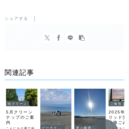
シェアする
関連記事
街クリーン
ご報告
5月クリーン
2025年
ナップのご案
リッド交
内
（海ごみ
ナー）
ビーチクリーン
茅ヶ崎西浜
こんにちは雨で始
こんにちは