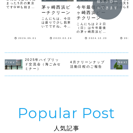
横スクロー
まった5月の東京
昨日の天気
茅ヶ崎西浜ビ
今年最後の茅
ですGWも始まり
り朝から雨
ルできます
連休の会社も多く
とても寒い
ーチクリーン
ヶ崎西浜ビー
都内はとても静か
す昨日15日
チクリーン
です観光地はどこ
横浜で開催
こんにちは、今日
も賑わっていると
た、神奈川
は曇りで少し肌寒
こんにちは２２日
思いますとても良
団主催のハ
いでですね。今月
（日）は今年最後
い季節になって来
ッド交流会
２６日（日）９時
の茅ヶ崎西浜ビー
ましたさて5月の
してきまし
から茅ヶ崎西浜の
チクリーン活動を
クリーンナップは
マはズバリ
ビーチクリーンで
2026.05.01
2023.02.24
2024.12.23
2025
行って来ました当
毎年恒例となって
チクリーン
す。集合場所は、
日は天気も良くと
きた5月3日の「ゴ
でしたなぜ
茅ヶ崎漁港公園で
ても良い天気で雪
ミの日」ゴミ拾い
ーチクリー
す。茅ヶ崎西浜茅
化粧した富士山が
を今年も開催し...
するのです
ヶ崎西浜ビーチク
とても綺麗に見え
よ...
リーンは毎月第四
ました波を有り沢
2025年ハイブリッ
日曜日の９時から
4月クリーンナップ
山のサーファーが
ド交流会（海ごみセ
開催しています。
活動日程のご報告
波乗りを楽しんで
ミナー）
３月は「オールオ
いました今回はホ
ーシャンラバー
スト役の佐藤ファ
ズ...
ミリーを中心に
海...
人気記事