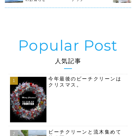
グリーンプロジェ
ーチクリーン（漁
クトは、芝公園４
港公園集合）にな
号地花壇管理のボ
ります。予定の...
ランティア活動を
さ...
人気記事
今年最後のビーチクリーンは
クリスマス。
ビーチクリーンと流木集めて