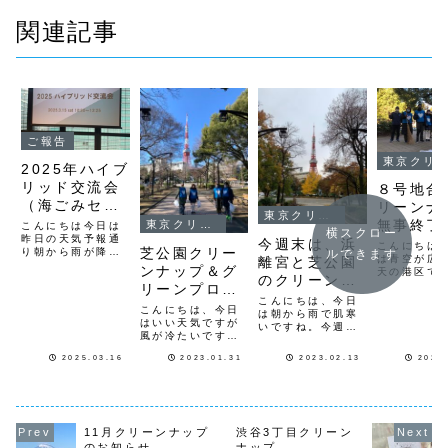
関連記事
ご報告
東京クリーンナップ
2025年ハイブ
リッド交流会
８号地合
（海ごみセミ
リーンナ
東京クリーンナップ
ナー）
無事終了
東京クリーンナップ
こんにちは今日は
横スクロー
昨日の天気予報通
した。
今週末は、浜
こんにちは
芝公園クリー
り朝から雨が降り
ルできます
は青空が広
離宮と芝公園
とても寒い東京で
ンナップ＆グ
天の港区で
のクリーンナ
す昨日15日（土）
日29日（日
リーンプロジ
横浜で開催され
ップ。
から、芝公園
こんにちは、今日
た、神奈川美化財
ェクト
こんにちは、今日
周年行事と
は朝から雨で肌寒
団主催のハイブリ
はいい天気ですが
芝公園管理
いですね。今週末
ッド交流会に出席
風が冷たいです
の皆様と一
は、18日（土）９
してきましたテー
ね。先日の２９日
０名で、８
時〜浜離宮周り歩
マはズバリ、ビー
2025.03.16
2023.01.31
2023.02.13
2023
日曜日の合同清掃
落ち葉清掃
道（正面門入口前
チクリーンの意義
後に、８、１０、
来ました。
集合）19日（日）
でしたなぜ？「ビ
６、４号地と新橋
を掃き掃除
９時〜芝公園内
ーチクリーン」を
６丁目のクリーン
期は、まだ
（４号地運動広場
するのですか？
ナップをしてきま
少ないので
花壇前集合）翌
よ...
した。グリーンプ
4月5月には.
週、26日（日）９
11月クリーンナップ
渋谷3丁目クリーン
ロジェクトの花壇
時〜茅ヶ崎西浜ビ
のお知らせ
ナップ