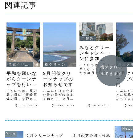
関連記事
ご報告
みなとクリー
ンキャンペー
ンに参加して
きました
東京クリーンナップ
街クリーン
東京クリーンナップ
こんにちは 日々
横スクロー
寒くなってきまし
平和を願いな
9月開催クリ
６月クリ
たね毎月１回第二
ルできます
木曜日に港区芝地
がらクーンナ
ーンナップの
ナップの
区のエリアで開催
ップを行いま
お知らせです
内
されている港区の
清掃活動に参加し
した。
こんにちは、夏の
こんにちはまだま
こんにちは
てきました港区に
暑い日に「長崎原
だ暑い日が続きま
とに草花が
法人の拠点を置い
爆の日」を迎えま
すねさて、９月の
なってます
ていますが港区内
した。私達世代は
クリーンナップは
６月のクリ
の清掃活動が正式
2022.08.09
2024.08.24
2025.11.20
2024
戦争経験は有りま
芝公園と茅ヶ崎の
ップの日
に出来るのはこの
せんが、祖父母か
２箇所になります
１日（土）
清掃イベントのみ
ら戦争の悲劇や世
芝公園は当初予定
代々木公園
なので少人数でも
の中の変わり方
していたクリーン
ンナップ 
参加させて頂い
や、人々の心まで
ナップの日９月７
原宿駅近く
て...
変えてしまう悲劇
日（土）を予定し
前になりま
的な出来事を聞か
ていましたが都合
す 
されて育ちまし
により7日（土）
動場所は、
２月クリーンナップ
３月の芝公園４号地