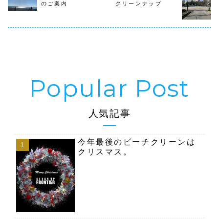
た。ウクライナ情
は中止とさせて頂
から代々木
のご案内
クリーンナップ
勢や台湾と中国の
きます芝公園クリ
の歩道を広
緊張感等のニュー
ーンナップ毎月
道橋の下迄
スを...
第...
６日（...
人気記事
今年最後のビーチクリーンは
クリスマス。