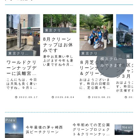
東京クリーンナップ
8月クリーン
ナップはお休
みです
東京クリーンナップ
東京クリーンナップ
芝公園
暑中お見舞い申し
横スクロー
上げます今年も暑
ワールドクリ
８月芝公園ク
芝地区ク
い夏ですね今月8
ルできます
ーンナップデ
リーンナップ
月は猛暑日が予定
ンキャン
ーに浜離宮も
＆グリーンプ
されていますので
ン３月
芝公園クリーンナ
始めました。
ロジェクト
こんにちは、今日
おはようございま
ップ茅ヶ崎西浜ビ
おはようご
は天気も良く暑い
す。昨日の日曜日
ーチクリーン両会
す。昨日は
ですね。９月１７
に、芝公園４号地
場共にお休みさせ
が主催する
日は「ワールドク
のクリーンナップ
て頂きます次回は
クリーンキ
リーンナップデ
と花壇ボランティ
9月の開催となり
2022.09.17
2025.08.04
2023.08.21
2022
ーンに参加
ー」です。今日か
ア、グリーンプロ
ますよろしくお願
ました。先
ら、新たに中央区
ジェクトを行なっ
いします
ロナの影響
の浜離宮の運河沿
て来ました。本
になってし
い歩道のクリーン
来、８月はお休み
ので、昨日
ナップを始めまし
でしたが、ホーム
初めての活
た。お堀運河の歩
ページより参加希
りました。
道都内のゴミが海
望のお問合せを頂
今年初めての芝公園
２木曜日の
今年最後の茅ヶ崎西
に流されました。
き、個人ボランテ
グリーンプロジェク
ら、芝地区
浜ビーチクリーン
が、誰か捨てた？
ィア活動を一緒に
ト＆クリーンナップ
での開催に
ここのクリーンナ
行うことになった