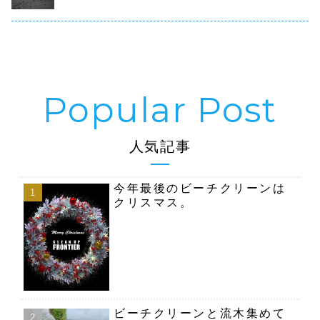
す。今回は
完了しました
ッ...
為...
が...
人気記事
今年最後のビーチクリーンは
クリスマス。
ビーチクリーンと流木集めて