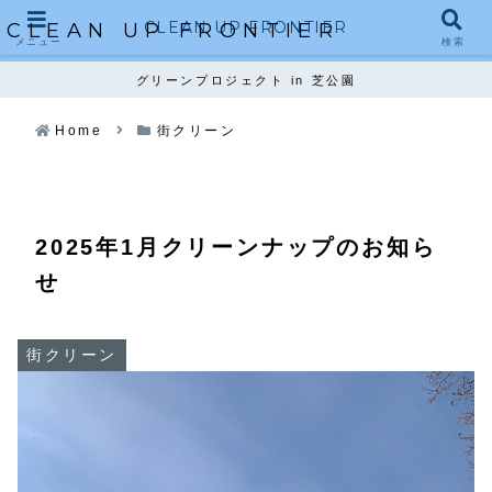
CLEAN UP FRONTIER
CLEAN UP FRONTIER
メニュー
検索
グリーンプロジェクト in 芝公園
Home
街クリーン
2025年1月クリーンナップのお知ら
せ
街クリーン