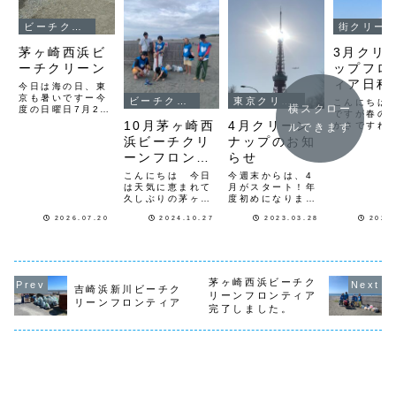
ビーチクリーン
街クリー
茅ヶ崎西浜ビ
3月クリ
ーチクリーン
ップフロ
ィア日程
今日は海の日、東
京も暑いですー今
知らせ
ビーチクリーン
東京クリーンナップ
こんにちは
横スクロー
度の日曜日7月26
ですが春の
日日曜日8時から
10月茅ヶ崎西
4月クリーン
かさですね
ルできます
茅ヶ崎西浜のビー
月のクリー
浜ビーチクリ
ナップのお知
チクリーンを行い
プの日程です
ます海開きも済み
ーンフロンテ
らせ
（木）８時
海の家もオープン
なとクリー
ィア完了
こんにちは 今日
今週末からは、4
して夏本番ですビ
ンペーン 
は天気に恵まれて
月がスタート！年
ーチクリーンの後
新橋『桜田
久しぶりの茅ヶ崎
度初めになります
は海の家でビール
16日（日）
西浜のビーチクリ
ね。そのスタート
でもいかがです
時〜 芝公
2026.07.20
2024.10.27
2023.03.28
2025
ーン活動をして来
日である1日から
か？笑集合は茅ヶ
地クリーン
ました今回は７人
クリーンナップス
崎漁港公園ですト
プ 集合・
でビーチのゴミを
タートです。4月
ング、ゴミ袋等
『４号地花
集めて来ました夏
1日（土）１０
は...
グリーンプ
に打ち寄せた瓦礫
時〜代々木 5日
ク...
も行政の方達のお
（水）１２時〜渋
茅ヶ崎西浜ビーチク
吉崎浜新川ビーチク
かげで山積みに積
谷３丁目15日
リーンフロンティア
リーンフロンティア
まれていましたビ
（土） 9時〜浜離
完了しました。
ーチはとても綺麗
宮庭園16日（日）
でゴミは細かな物
１０時〜芝公園４
が所々にあり１
号地（グリーン...
時...