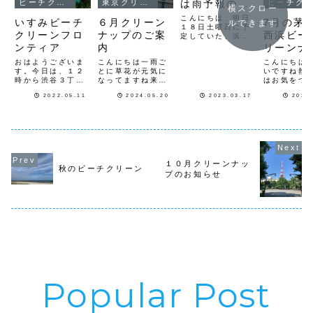
は雨予報の為
ビーチクリーン
東京クリーンナップ
ビーチクリーン
横スクロー
中止です。
こんにちは、明日
いすみビーチ
６月クリーン
7月の茅
ルできます
１８日土曜日に予
クリーンフロ
ナップのご案
西浜ビー
定していた、浜離
宮庭園前歩道のク
ンティア
内
リーンナ
リーンナップは、
フロンテ
おはようございま
こんにちは一雨ご
こんにちは
雨予報の為、「中
す。今日は、１２
とに草花が元気に
報告
いですね熱
止」とさせて頂き
時から渋谷３丁目
なってますね来月
はお気をつ
ます。次回の浜離
クリーンナップを
６月のクリーンナ
さい朝て、先
宮庭園前のクリー
2022.05.11
2024.05.20
2023.03.17
2024
開催します。天気
ップの日程です
日（日）８
ンナップは、4月
も良くて、絶好の
１日（土）9時〜
茅ヶ崎西浜
15日（土曜日）９
クリーンナップ日
代々木公園クリー
クリーンナ
時から毎月第三土
和なので、都合の
ンナップ 集合は
ロンティア
曜日に開催してい
つく方は是非ご参
原宿駅近く神宮橋
を行って来
ます。19日（日曜
加ください。昨日
前になりま
今回は、初
日）９時から...
は、いすみビーチ
す 活
方や久しぶ
クリーンを行って
動場所は、神宮橋
など１１名
１０月クリーンナッ
秋のビーチクリーン
来ました。GW
から代々木公園前
チを綺麗に
プのお知らせ
に、ローカルビー
の歩道を広場横歩
ました集合
チクリーンに竹炭
道橋の下迄です１
参加者全員で
の...
６日（...