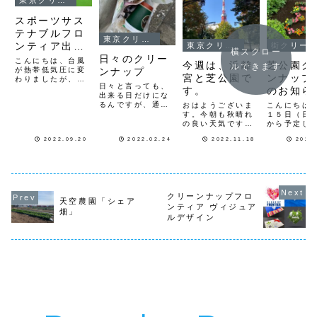
東京クリーンナップ
スポーツサス
テナブルフロ
東京クリーンナップ
ンティア出展
東京クリーンナップ
街クリー
横スクロー
社募集中！
日々のクリー
こんにちは、台風
今週は、浜離
芝公園ク
ルできます
2023年2月15
が熱帯低気圧に変
ンナップ
宮と芝公園で
ンナップ
わりましたが、ま
日
日々と言っても、
だ雨風が激しく降
す。
のお知ら
(水)~17(金)
出来る日だけにな
っています。先
るんですが、通勤
おはようございま
こんにちは
日、東京ビッグサ
東京ビッグサ
の行き帰り時に、
す。今朝も秋晴れ
１５日（日
イトで開催したギ
イト
散歩がてらのゴミ
の良い天気です。
から予定し
フトショー×スポ
拾いです。楽しい
今週末の１９日
た、「芝公
ーツインライフ
2022.09.20
2022.02.24
2022.11.18
2023
のは、芝大神宮、
（土）浜離宮、２
ーンナップ
に、「フロンティ
増上寺、芝東照
０日（日）芝公
ーンプロジ
ア事務局」ブース
宮、神社やお寺に
園、のクリーンナ
は、残念な
にてご案内してい
手を合わて、いろ
ップとグリーンプ
予報の為、
た、「スポーツサ
いろな角度から、
ロジェクトの予定
させて頂き
ステナブルフロン
時間帯や天候で
です。１９日
次回は、１
ティア」は、第95
クリーンナップフロ
様々な表情がある
（土）８時から、
９日（日）
回...
天空農園「シェア
東京タワーを眺
ンティア ヴィジュア
浜離宮前歩道（集
らを予定し
畑」
め、ご近所のお店
合場所は浜離宮正
す。是非、
ルデザイン
の方々...
面入口です。）集
下さい。
合場所の浜離宮庭
園入口、...