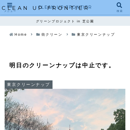
CLEAN UP FRONTIER
CLEAN UP FRONTIER
メニュー
検索
グリーンプロジェクト in 芝公園
Home
街クリーン
東京クリーンナップ
明日のクリーンナップは中止です。
東京クリーンナップ