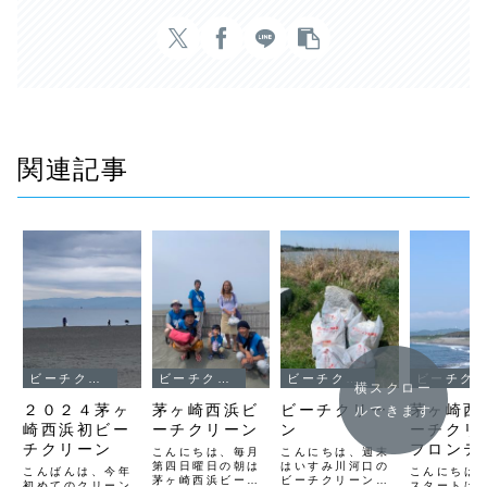
関連記事
ビーチクリーン
ビーチクリーン
ビーチクリーン
ビーチクリーン
横スクロー
２０２４茅ヶ
茅ヶ崎西浜ビ
ビーチクリー
茅ヶ崎西
ルできます
崎西浜初ビー
ーチクリーン
ン
ーチクリ
チクリーン
フロンテ
こんにちは、毎月
こんにちは、週末
第四日曜日の朝は
はいすみ川河口の
完了しま
こんばんは、今年
こんにちは
茅ヶ崎西浜ビーチ
ビーチクリーンを
初めてのクリーン
スタートは