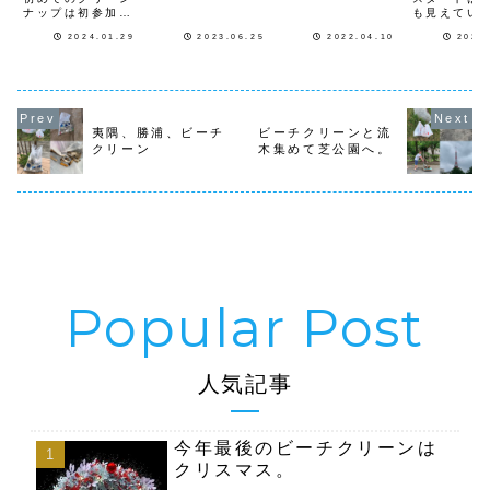
クリーンです。本
して来ました。雨
ナップは初参加の
も見えてい
日は、７名７名で
が降った後の河口
方も含め１１人
でした茅ヶ
活動して来まし
は、漂流ゴミや流
2024.01.29
2023.06.25
2022.04.10
2024
で、１月２８日
ビーチクリ
た。朝は曇りなが
木（竹）が多く流
（日）に茅ヶ崎西
ロンティア
ら時折陽が射して
れ着いていまし
浜ビーチのクリー
しました。
来て、夏日の茅ヶ
た。多くのゴミ
ンナップ活動をし
１３人（子
崎ビーチは、先日
は、上流から流れ
て来ました。曇天
名）でビー
の大雨や台風の影
て来たゴミで、
でしたが、ビーチ
を行って来
響でビーチには流
缶、瓶、ペットボ
はゴミも少なく綺
気温も高く
夷隅、勝浦、ビーチ
ビーチクリーンと流
木がたくさん打ち
トルに、家庭用の
麗で海も穏やかで
は汗ばむく
クリーン
木集めて芝公園へ。
上げられていまし
ゴミが多く、時に
した。砂を移動す
くなって来
た。大きなゴミは
は動物の死骸が流
る為に、重機で砂
た。ビーチ
既...
れて来...
を掘り起こした場
は少なめで
所か...
綺麗...
人気記事
今年最後のビーチクリーンは
クリスマス。