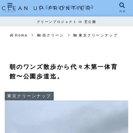
CLEAN UP FRONTIER
CLEAN UP FRONTIER
メニュー
検索
グリーンプロジェクト in 芝公園
Home
街クリーン
東京クリーンナップ
朝のワンズ散歩から代々木第一体育
館〜公園歩道迄。
東京クリーンナップ