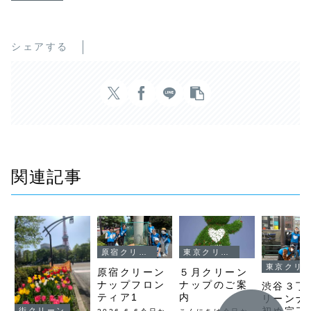
シェアする
関連記事
原宿クリーンナップ
東京クリーンナップ
東京クリーンナップ
原宿クリーン
５月クリーン
ナップフロン
ナップのご案
渋谷３丁
ティア1
内
リーンナ
街クリーン