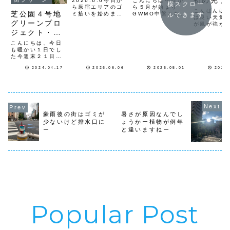
初め完了
2026.6.6今日か
こんにちは今日か
横スクロー
ら原宿エリアのゴ
ら５月が始まり
こんばんは
芝公園４号地
ミ拾いを始めまし
GWMO中盤となり
ルできます
は良い天気
た始めは8人での
ましたね街中では
グリーンプロ
が風が強か
活動になりました
休みの店や会社も
すね。今年
ジェクト・ク
Deus前から原宿
見受けられ、イン
の、渋谷３
通りを通って竹下
バウンドの外国人
リーンナップ
こんにちは、今日
リーンナッ
口から明治通りを
観光客も増えてい
も暖かい１日でし
マウンテン
表参道の交差点を
つもとは違う人の
た今週末２１日
オの方々を
渡ってラフォーレ
流れになっていま
（日）9時から
７名で活動
前から明治通り歩
す五月晴れで気分
2024.04.17
2026.06.06
2025.05.01
2023
（所要時間１時間
ました。タ
道を原宿警察署前
もいいですねさ
予定）芝公園４号
吸い殻が散
から歩道橋を渡っ
て、５月のクリー
地花壇グリーンプ
いました。
てDeus前迄みん
ンナップのかいさ
ロジェクトとクリ
察署裏路地
なで街...
いんおお知らせで
ーンナップを開催
タバコのポ
す...
します集合場所は
が散乱して
4号地花壇前にな
た...
豪雨後の街はゴミが
暑さが原因なんでし
りますグリーンプ
少ないけど排水口に
ょうかー植物が例年
ロジェクトでは４
ー
と違いますねー
号地花壇（２箇
所）の管理ボラン
ティア...