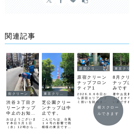
関連記事
原宿クリーンナップ
東京クリーンナップ
原宿クリーン
8月クリ
ナップフロン
ナップは
ティア1
みです
街クリーン
東京クリーンナップ
2026.6.6今日か
暑中お見舞
ら原宿エリアのゴ
上げます今
渋谷３丁目ク
芝公園クリー
ミ拾いを始めまし
い夏ですね
た始めは8人での
月は猛暑日
リーンナップ
ンナップは中
横スクロー
活動になりました
されていま
中止のお知ら
止です。
ルできます
Deus前から原宿
芝公園クリ
通りを通って竹下
ップ茅ヶ崎
せ
おはようございま
こんにちは、台風
口から明治通りを
ーチクリー
す本日５月１日
１４号の影響で雨
表参道の交差点を
場共にお休
（水）12時から予
模様の東京です。
渡ってラフォーレ
て頂きます
定していた「渋谷
先日から雨の予報
前から明治通り歩
9月の開催