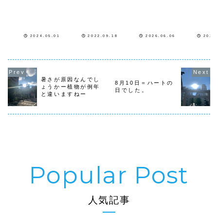
３丁目クリーンナ
が出ていたので、
道を原宿警察署前
ますよろし
ップ」は、雨予報
本日の芝公園クリ
から歩道橋を渡っ
いします
の為中止とさせて
ーンナップとグリ
てDeus前迄みん
頂きます次回は７
ーンプロジェクト
なで街...
月３日（水）12時
は中止です。芝公
からになります５
園４号地花壇の朝
2024.05.01
2022.09.18
2026.06.06
2025
月のクリーンナッ
顔が咲いていま
プは３日（金）9
す。花壇のひまわ
時から「ごみの
りグリーンプロジ
日」芝公園花壇の
ェクトでは、芝公
種蒔きと各号地
園４号池の２花壇
の...
の...
暑さが原因なんでし
8月10日＝ハートの
ょうかー植物が例年
日でした。
と違いますねー
人気記事