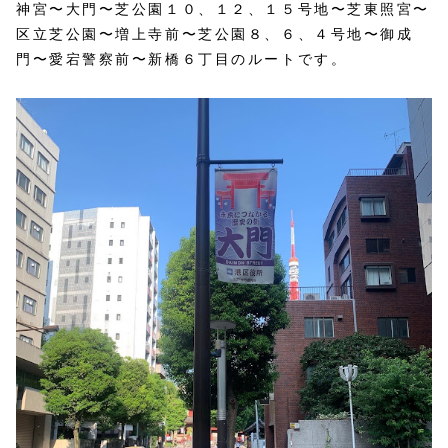
神宮〜大門〜芝公園１０、１２、１５号地〜芝東照宮〜
区立芝公園〜増上寺前〜芝公園８、６、４号地〜御成
門〜愛宕警察前〜新橋６丁目のルートです。