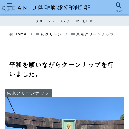
CLEAN UP FRONTIER
CLEAN UP FRONTIER
メニュー
検索
グリーンプロジェクト in 芝公園
Home
街クリーン
東京クリーンナップ
平和を願いながらクーンナップを行
いました。
東京クリーンナップ