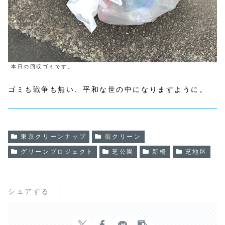
本日の回収ゴミです。
ゴミも戦争も無い、平和な世の中になりますように。
東京クリーンナップ
街クリーン
グリーンプロジェクト
芝公園
新橋
芝地区
シェアする