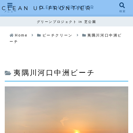
CLEAN UP FRONTIER
CLEAN UP FRONTIER
メニュー
検索
グリーンプロジェクト in 芝公園
Home
ビーチクリーン
夷隅川河口中洲ビ
ーチ
夷隅川河口中洲ビーチ