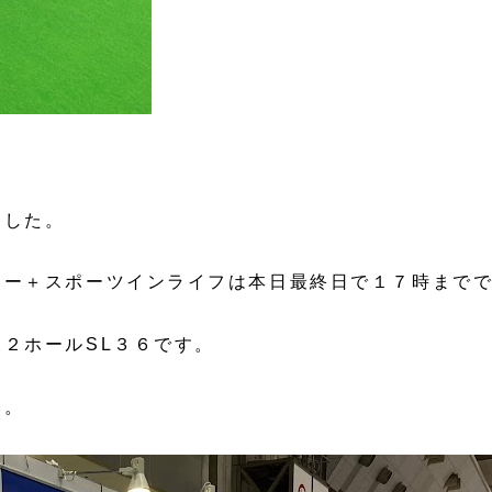
ました。
ョー＋スポーツインライフは本日最終日で１７時まで
２ホールSL３６です。
い。