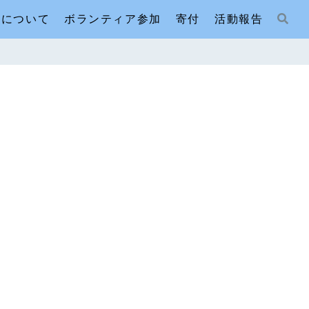
人について
ボランティア参加
寄付
活動報告