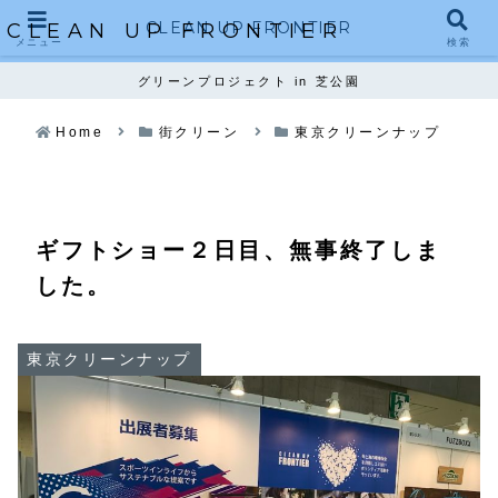
CLEAN UP FRONTIER
CLEAN UP FRONTIER
メニュー
検索
グリーンプロジェクト in 芝公園
Home
街クリーン
東京クリーンナップ
ギフトショー２日目、無事終了しま
した。
東京クリーンナップ