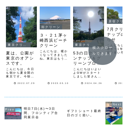
原宿クリーンナップ
街クリーン
7月クリ
ナップの
３・２１茅ヶ
らせ
崎西浜ビーチ
クリーン
東京クリーンナップ
東京クリーンナップ
こんにちは
横スクロー
過ぎて1年
こんにちは、暖か
夏は、公園が
53の日クリー
陽が長い季
ルできます
くなってきました
が7月のク
東京のオアシ
ンナップ＆グ
ね。東京はもう春
ナップの日
です。毎月第四日
スです。
リーンプロジ
伝えします
曜日に開催してい
日（土）8
ェクト
こんにちは、今日
こんにちはいよい
る「茅ヶ崎西浜ビ
宿クリーン
も朝から夏全開の
よGWがスタート
ーチクリーン」
プ 集合はD
東京です。今朝も
しました皆さん
は、今月の日程を
cafe前に
ほぼ毎日、新橋６
様々な過ごし方を
第四週から３月２
７月１９日
丁目クリーンナッ
されると思います
2022.07.29
2023.03.10
2024.04.26
2026
１日（火祝日）１
8時〜芝公
プに行ってきまし
が５月３日（金）
０時〜１０時３０
地グリーン
た。クリーンナッ
建国記念日祝日
分に変更して開催
ェクト＆ク
プルートは、事務
「５３（ごみ）の
します。この日に
ナップ 集..
局（新橋６丁
日」掛けて9時か
湘南クリーンエイ
目）〜鹽竈神社
ら芝公園各地区の
ドさんの主催で行
（シオガマ）〜新
ごみ拾い清掃と４
わ...
明日7日(水)〜3日
橋５丁目〜日比谷
号花壇に朝顔とひ
ギフトショート最終
間、フロンティア合
通り〜御成門交差
まわりの種蒔きを
日のゴミ拾い。
点〜芝公園４号
行います。少しで
同展示会
地〜６号地〜８号
も多くに人に都内
地〜大門...
のご...