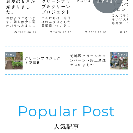
真夏の８月が
クリーンナッ
となりましたねい
ルできます
リーンナ
よいよお酉さんの
始まりまし
プ＆グリーン
フロンテ
季節になりました
た。
プロジェクト
11月のクリーンナ
完了しま
こんにちは
ップのお知らせで
おはようございま
こんにちは、今日
た。
もいい天気
す5日（水） 12
す。朝方は少し雨
はのんびりとした
毎月第三土
時〜渋谷3丁目ク
がパラつきました
日曜日です。芝公
は、浜離宮
リーンナップ
が、既に暑くなっ
園１号地の梅が綺
道のゴミ拾
集合場所・渋谷警
2022.08.01
2023.02.19
2025.10.30
2022
てきました。今日
麗に咲いていまし
をしていま
察署前13日
から８月が始まり
た。もう、春です
だ、発案者
（木） 8時〜み
ましたね。今年は
ねー。昨日の第三
さんと２人
なとクリーンキャ
すでに夏日が続い
土曜日は浜離宮庭
ですが、今
ンペーン 集合
ていますが、これ
園周りのクリーン
リア等活動
場...
からが夏本番で
ナップ日で、主催
広げていき
芝地区クリーンキャ
す。８月もクリー
の神田さんと２人
思っていま
グリーンプロジェク
ンペーン〜路上禁煙
ンナップフロンテ
で活動してきまし
路樹も紅葉
ト花壇B
ィアを開催してい
た。神田さんと回
ゼロのまち〜
ました。運
きます。スケジュ
収ゴミです。浜離
国道側の植
ールは以下の通り
宮クリーンナッ
ゴ...
で...
プ...
人気記事