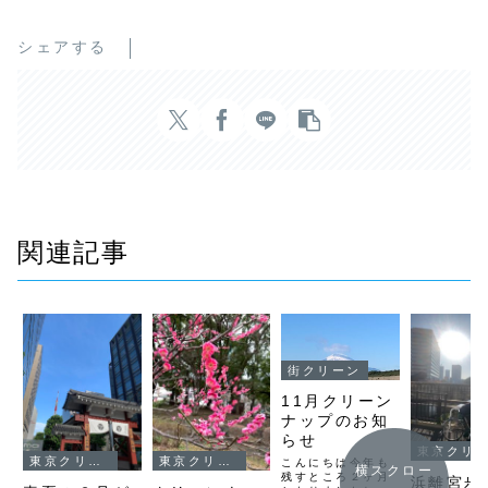
シェアする
関連記事
街クリーン
11月クリーン
ナップのお知
らせ
東京クリーンナップ
東京クリーンナップ
東京クリーンナップ
こんにちは今年も
横スクロー
残すところ２ヶ月
浜離宮歩