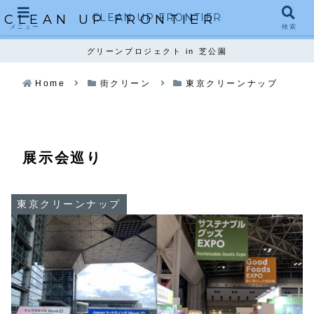
CLEAN UP FRONTIER
CLEAN UP FRONTIER
メニュー
検索
グリーンプロジェクト in 芝公園
Home
街クリーン
東京クリーンナップ
展示会巡り
東京クリーンナップ