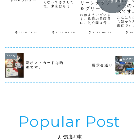
夏は、公
ルできます
くなってきました
リーンナップ
連休の会社も多く
東京のオ
ね。東京はもう春
＆グリーンプ
都内はとても静か
です。毎月第四日
スです。
です観光地はどこ
ロジェクト
曜日に開催してい
おはようございま
も賑わっていると
こんにちは
る「茅ヶ崎西浜ビ
す。昨日の日曜日
思いますとても良
も朝から夏
ーチクリーン」
に、芝公園４号地
い季節になって来
東京です。
は、今月の日程を
のクリーンナップ
ましたさて5月の
ほぼ毎日、
第四週から３月２
と花壇ボランティ
クリーンナップは
2026.05.01
2023.03.10
2023.08.21
2022
丁目クリー
１日（火祝日）１
ア、グリーンプロ
毎年恒例となって
プに行って
０時〜１０時３０
ジェクトを行なっ
きた5月3日の「ゴ
た。クリー
分に変更して開催
て来ました。本
ミの日」ゴミ拾い
プルートは
します。この日に
来、８月はお休み
を今年も開催し...
局（新橋６
湘南クリーンエイ
でしたが、ホーム
目）〜鹽竈
ドさんの主催で行
ページより参加希
（シオガマ
わ...
望のお問合せを頂
橋５丁目〜
新ポストカードは猫
き、個人ボランテ
展示会巡り
通り〜御成
ィア活動を一緒に
型です。
点〜芝公園
行うことになった
地〜６号地
為...
地〜大門...
人気記事