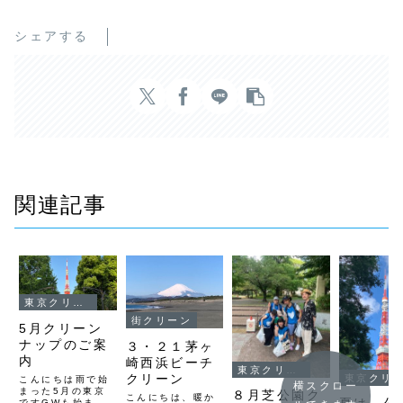
シェアする
関連記事
東京クリーンナップ
街クリーン
5月クリーン
ナップのご案
３・２１茅ヶ
内
崎西浜ビーチ
東京クリーンナップ
クリーン
東京クリーンナップ
こんにちは雨で始
横スクロー
まった5月の東京
８月芝公園ク
こんにちは、暖か
ですGWも始まり