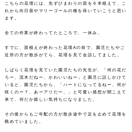
こちらの花壇には、先ずひまわりの苗を６本植えて、こ
れから向日葵やマリーゴールの種を蒔いていこうと思い
ます。
全ての作業が終わってたところで、一休み。
すでに、苗植えが終わった花壇Aの前で、園児たちやご
近所の方が散歩がてら、花壇を見て会話してました。
しばらく花壇を見ていた園児たちの先生が、「何の花だ
ろー、流木だねー、かわいいねー」と園児に話しかけて
いると、園児たちから、「ハートになってるねー、何が
咲くのー？、あーアリだー、」と可愛い感想が聞こえて
来て、何だか嬉しい気持ちになりました。
その後からもご年配の方が散歩途中で足を止めて花壇を
眺めていました。