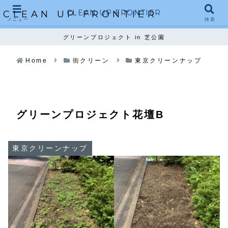
CLEAN UP FRONTIER
CLEAN UP FRONTIER
メニュー
検索
グリーンプロジェクト in 芝公園
Home
街クリーン
東京クリーンナップ
グリーンプロジェクト花壇B
東京クリーンナップ