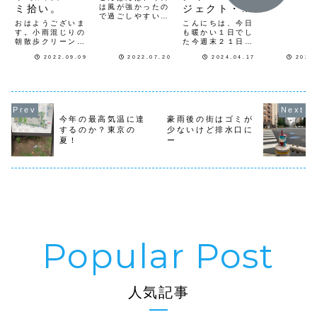
さて昨日15
は風が強かったの
ミ拾い。
ジェクト・ク
（日）は芝
で過ごしやすい１
の活動でし
リーンナップ
おはようございま
こんにちは、今日
日でした。先週の
予報の為に
す。小雨混じりの
も暖かい１日でし
予定が雨予報の為
１０時スタ
朝散歩クリーンナ
た今週末２１日
に延期された為、
したんです
ップをしてきまし
（日）9時から
本日の開催となり
を裏切り雨
2022.09.09
2022.07.20
2024.04.17
2025
た。東京ビッグサ
（所要時間１時間
ました。今月は、
てしまいま
イトで開催してい
予定）芝公園４号
内幸町駅、御成門
し公園で雨
る、ギフトショー
地花壇グリーンプ
駅エリアの清掃活
ながら待っ
＋スポーツインラ
ロジェクトとクリ
動でした。こちら
んですがな
イフは本日最終日
ーンナップを開催
は、港区役所（芝
止...
で１７時までで
します集合場所は
地区）が主催し、
す。フロンティア
4号地花壇前にな
毎月１回（毎月第
今年の最高気温に達
豪雨後の街はゴミが
事務局ブースは、
りますグリーンプ
２木曜日）に各
するのか？東京の
少ないけど排水口に
ビッグサイト東２
ロジェクトでは４
自...
夏！
ー
ホールSL３６で
号地花壇（２箇
す。ブースにいま
所）の管理ボラン
す...
ティア...
人気記事