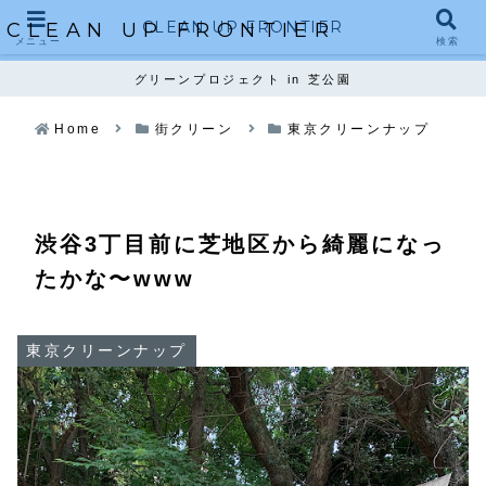
CLEAN UP FRONTIER
CLEAN UP FRONTIER
メニュー
検索
グリーンプロジェクト in 芝公園
Home
街クリーン
東京クリーンナップ
渋谷3丁目前に芝地区から綺麗になっ
たかな〜www
東京クリーンナップ