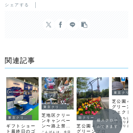
シェアする
関連記事
東京クリーンナップ
芝公園４
グリーン
東京クリーンナップ
ジェクト
芝地区クリー
リーンナ
東京クリーンナップ
街クリーン
こんにちは
横スクロー
ンキャンペー
報告
いきなり真
ン〜路上禁煙
ギフトショー
芝公園４号地
気になりま
ルできます
実に暑かっ
ゼロのまち〜
ト最終日のゴ
グリーンプロ
こんばんは、今日