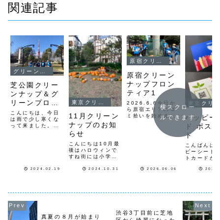
関連記事
原宿クリーンナップ
グリーンプロジェクト
原宿クリーン
ナップフロン
芝公園クリー
ティア1
ンナップ＆グ
リーンプロジ
東京クリーンナップ
2026.6.6今日か
東京クリーンナップ
横スクロー
ら原宿エリアのゴ
ェクト終了し
こんにちは、今日
11月クリーン
ミ拾いを始めまし
ハッピー
ルできます
ました。
は雨で少し寒くな
た始めは8人での
ナップのお知
ド ポス
って来ました。昨
活動になりました
日、１８日（日）
らせ
ド
Deus前から原宿
朝に、今年初めて
通りを通って竹下
こんにちは10月最
の芝公園クリーン
こんばんは
口から明治通りを
後はハロウィンで
ナップとグリーン
ピーシード
表参道の交差点を
すね街には小学生
プロジェクトを開
トカードが
渡ってラフォーレ
が仮装を楽しんで
催しました。今回
ました。ハ
前から明治通り歩
いましたさて明日
2024.02.19
2024.10.31
2026.06.06
2022
は、２名の方が初
シードあな
道を原宿警察署前
からの11月になり
参加して頂き、６
いが種を植
から歩道橋を渡っ
ますがクリーンナ
名で活動を行なっ
時、優しさ
てDeus前迄みん
ップの日程をご案
て来ました。まず
希望を育み
なで街...
内します１１月
は、花壇に花の苗
幸せにする
６日（水）１２時
植えをして、そ
きます。未
から 渋谷３丁目
の...
が愛になる
渋谷3丁目前に芝地
クリーンナップ
ピーシード
真夏の８月が始まり