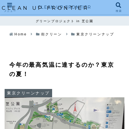
CLEAN UP FRONTIER
CLEAN UP FRONTIER
メニュー
検索
グリーンプロジェクト in 芝公園
Home
街クリーン
東京クリーンナップ
今年の最高気温に達するのか？東京
の夏！
東京クリーンナップ