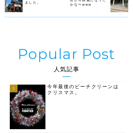
区から綺麗になった
集合場所は渋谷警
ストカード
ました。
察前１１月１０日
かな〜www
種（朝顔、
（日） ９時...
り、マリー
ド...
人気記事
今年最後のビーチクリーンは
クリスマス。