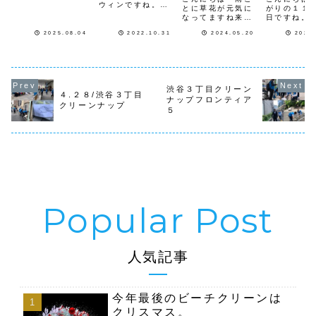
ーチクリーン両会
ウィンですね。明
とに草花が元気に
がりの１１
場共にお休みさせ
日から11月がスタ
なってますね来月
日ですね。
て頂きます次回は
ートします。今週
６月のクリーンナ
ら今年最後
9月の開催となり
予定している11月
2025.08.04
2022.10.31
2024.05.20
2022
ップの日程です
１２月がス
ますよろしくお願
のクリーンナップ
１日（土）9時〜
します。１
いします
フロンティアで
代々木公園クリー
クリーンナ
す。２日（水）１
ンナップ 集合は
スケジュー
２時から、渋谷3
原宿駅近く神宮橋
知らせし
丁目（渋谷警察署
前になりま
３日（土）
前集合）毎月第一
渋谷３丁目クリーン
す 活
時〜 代々
４.２８/渋谷３丁目
水曜日に１２時か
ナップフロンティア
動場所は、神宮橋
ーンナップ
クリーンナップ
ら開催していま
から代々木公園前
（水）１
５
す。しばらく雨
の歩道を広場横歩
渋谷３丁目
で...
道橋の下迄です１
ンナップ 
６日（...
（木...
人気記事
今年最後のビーチクリーンは
クリスマス。