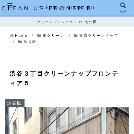
CLEAN UP FRONTIER
CLEAN UP FRONTIER
メニュー
検索
グリーンプロジェクト in 芝公園
Home
街クリーン
東京クリーンナップ
渋谷区
渋谷３丁目クリーンナップフロンテ
ィア５
渋谷区