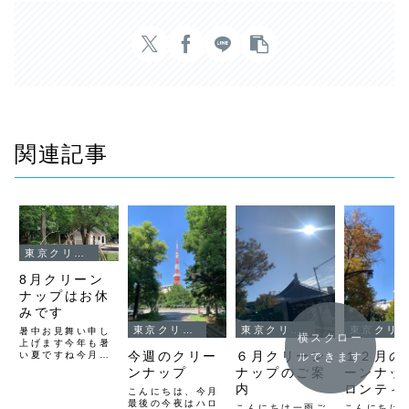
関連記事
東京クリーンナップ
8月クリーン
ナップはお休
みです
東京クリーンナップ
東京クリーンナップ
東京クリーンナップ
暑中お見舞い申し
横スクロー
上げます今年も暑
今週のクリー
６月クリーン
１２月の
い夏ですね今月8
ルできます
月は猛暑日が予定
ンナップ
ナップのご案
ーンナッ
されていますので
内
ロンティ
芝公園クリーンナ
こんにちは、今月
ップ茅ヶ崎西浜ビ
最後の今夜はハロ
こんにちは一雨ご
こんにちは