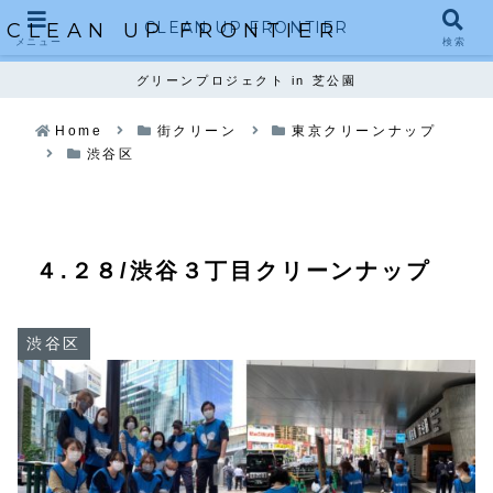
CLEAN UP FRONTIER
CLEAN UP FRONTIER
メニュー
検索
グリーンプロジェクト in 芝公園
Home
街クリーン
東京クリーンナップ
渋谷区
４.２８/渋谷３丁目クリーンナップ
渋谷区