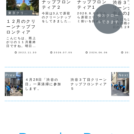
ナップフロン
ナップフロン
渋谷３丁
ティア２
ティア1
リーンナ
中止のお
東京クリーンナップ
今回は3人で原宿
2026.6.6今日か
横スクロー
のクリーンナップ
ら原宿エリアのゴ
せ。
こんにちは
１２月のクリ
をしてきました今
ミ拾いを始めまし
ルできます
からの雨の
回もDEUS EX
た始めは8人での
ーンナップフ
日の１２時
MACHINA前集合
活動になりました
定していた
ロンティア
で店舗前から神宮
Deus前から原宿
３丁目クリ
前3丁目の裏道を
通りを通って竹下
こんにちは、雨上
ップ」は、
中心にゴミ拾い活
口から明治通りを
がりの１１月最終
がら、中止
動をしてきました
表参道の交差点を
日ですね。明日か
す。毎月第
朝の原宿は人出も
渡ってラフォーレ
ら今年最後の月、
日の１２時
ゴミも少なく街は
前から明治通り歩
2022.11.30
2026.07.05
2026.06.06
2023
１２月がスタート
催している
とても綺麗でした
道を原宿警察署前
します。１２月の
３丁目クリ
ゴミは箇所箇所で
から歩道橋を渡っ
クリーンナップの
ップ」次回
溜まっていました
てDeus前迄みん
スケジュールをお
１月１日（
1時間後...
なで街...
知らせします。
２時からに
３日（土）１０
す。よろし
時〜 代々木クリ
願...
４月28日「渋谷の
渋谷３丁目クリーン
ーンナップ ７日
日」一斉清掃に参加
ナップフロンティア
（水）１２時〜
します。
５
渋谷３丁目クリー
ンナップ ８日
（木...