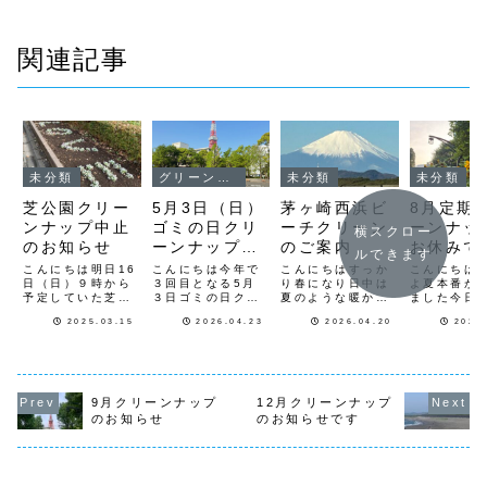
関連記事
未分類
グリーンプロジェクト
未分類
未分類
芝公園クリー
5月3日（日）
茅ヶ崎西浜ビ
8月定期
ンナップ中止
ゴミの日クリ
ーチクリーン
ーンナッ
横スクロー
のお知らせ
ーンナップ＆
のご案内
お休みで
ルできます
グリーンプロ
こんにちは明日16
こんにちは今年で
こんにちはすっか
こんにちは
日（日）９時から
ジェクト
３回目となる5月
り春になり日中は
よ夏本番が
予定していた芝公
３日ゴミの日クリ
夏のような暖かさ
ました今日
園クリーンナップ
ーンナップです今
の日々が続いてい
月です今月
2025.03.15
2026.04.23
2026.04.20
2026
は雨予報の為中止
年も、５月３日
ます昨日は芝公園
の猛暑によ
とさせていただき
（日）９時から芝
4号地花壇のビオ
清掃活動（
ます次回は、４月
公園４号地花壇の
ラの花苗を撤去し
芝公園、茅
20日（日）９時か
朝顔とひまわりの
て新しく朝顔の種
はお休みで
らです宜しくお願
花苗を植えますそ
蒔きを行いました
ーンナップ
いします
の後、芝公園４号
今週末26日（日）
みです今月
9月クリーンナップ
12月クリーンナップ
地花壇前から２
９時から茅ヶ崎西
ギュラーな
のお知らせ
のお知らせです
５、２３、東京タ
浜ビーチクリーン
トに会場美
ワー、１９、１
を行います集合場
として参加
７、１号地から管
所は漁港公園にな
頂きます21
理センター迄の各
りますトング、...
（金）〜23
号地の...
（日...