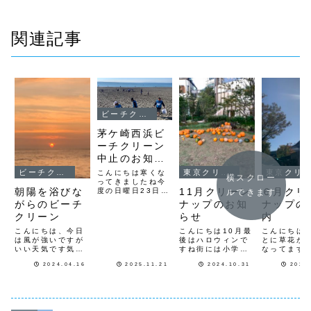
関連記事
ビーチクリーン
茅ケ崎西浜ビ
ーチクリーン
中止のお知ら
せ
ビーチクリーン
東京クリーンナップ
東京クリーンナップ
こんにちは寒くな
横スクロー
ってきましたね今
朝陽を浴びな
11月クリーン
６月クリ
度の日曜日23日の
ルできます
朝に予定していた
がらのビーチ
ナップのお知
ナップの
茅ケ崎西浜ビーチ
クリーン
らせ
内
クリーンは中止と
させて頂きます申
こんにちは、今日
こんにちは10月最
こんにちは
し訳ありません次
は風が強いですが
後はハロウィンで
とに草花が
回の茅ケ崎西浜ビ
いい天気です気候
すね街には小学生
なってます
ーチクリーンは12
も暖かで春実感し
が仮装を楽しんで
６月のクリ
月28日（日）9時
2024.04.16
2025.11.21
2024.10.31
2024
ています今朝は夷
いましたさて明日
ップの日
からの予定ですよ
隅海岸と河口ビー
からの11月になり
１日（土）
ろしくお願いしま
チで個人ボランテ
ますがクリーンナ
代々木公園
す
ィア活動をして来
ップの日程をご案
ンナップ 
ましたビーチには
内します１１月
原宿駅近く