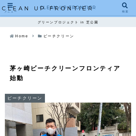
CLEAN UP FRONTIER
CLEAN UP FRONTIER
メニュー
検索
グリーンプロジェクト in 芝公園
Home
ビーチクリーン
茅ヶ崎ビーチクリーンフロンティア
始動
ビーチクリーン