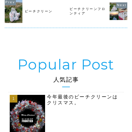
ゴミは少なめでし
６日（水）１２時
前になりま
たが沢山の流木が
から 渋谷３丁目
す 
打ち上げられてい
クリーンナップ
動場所は、
ビーチクリーンフロ
ビーチクリーン
ました砂が海に出
集合場所は渋谷警
から代々木
ンティア
ていったので波が
察前１１月１０日
の歩道を広
ブレイクし始め
（日） ９時...
道橋の下迄
ま...
６日（...
人気記事
今年最後のビーチクリーンは
クリスマス。