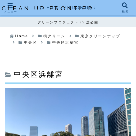
CLEAN UP FRONTIER
CLEAN UP FRONTIER
メニュー
検索
グリーンプロジェクト in 芝公園
Home
街クリーン
東京クリーンナップ
中央区
中央区浜離宮
中央区浜離宮