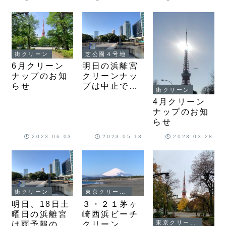
街クリーン
芝公園４号地
6月クリーン
明日の浜離宮
ナップのお知
クリーンナッ
らせ
プは中止で
街クリーン
す。
4月クリーン
ナップのお知
らせ
2023.06.03
2023.05.13
2023.03.28
街クリーン
東京クリーンナップ
明日、18日土
３・２１茅ヶ
曜日の浜離宮
崎西浜ビーチ
東京クリーンナップ
は雨予報の為
クリーン