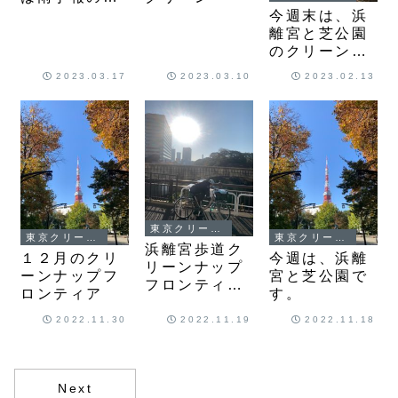
中止です。
今週末は、浜
離宮と芝公園
のクリーンナ
ップ。
2023.03.17
2023.03.10
2023.02.13
東京クリーンナップ
東京クリーンナップ
東京クリーンナップ
浜離宮歩道ク
１２月のクリ
今週は、浜離
リーンナップ
ーンナップフ
宮と芝公園で
フロンティア
ロンティア
す。
完了しまし
た。
2022.11.30
2022.11.19
2022.11.18
Next