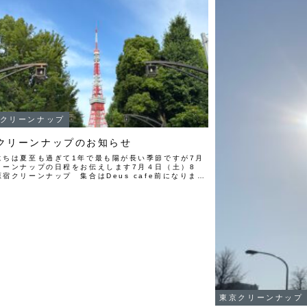
クリーンナップ
クリーンナップのお知らせ
にちは夏至も過ぎて1年で最も陽が長い季節ですが7月
リーンナップの日程をお伝えします7月４日（土）8
原宿クリーンナップ 集合はDeus cafe前になります
１９日（日）8時〜芝公園４号地グリーンプロジェクト
ーンナップ 集...
東京クリーンナップ