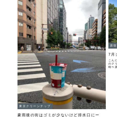
原宿
7月
こん
のク
時〜
７月
＆クリ
東京クリーンナップ
豪雨後の街はゴミが少ないけど排水口にー