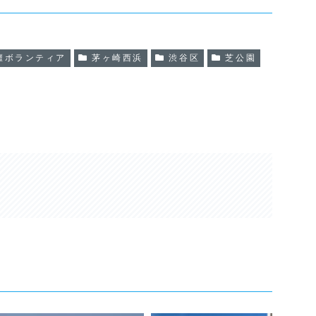
壇ボランティア
茅ヶ崎西浜
渋谷区
芝公園