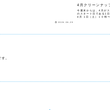
4月クリーンナッ
今週末からは、4月が
のスタート日である1
4月 1日（土）１０時
丁目15日（土） 9時
2026.06.29
園４号地（グリーン...
です。