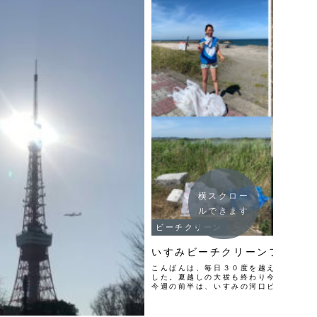
横スクロー
ルできます
ビーチクリーン
いすみビーチクリーンフロンテ
こんばんは、毎日３０度を越える真夏並
した。夏越しの大祓も終わり今年も半分
今週の前半は、いすみの河口ビーチと海
いに行って来ました。１日目、昼、いす
駐車場のゴミ３袋回収。２日目、朝...