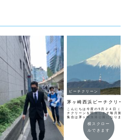
ビーチクリーン
茅ヶ崎西浜ビーチクリーン
こんにちは今度の5月２４日（日）9時か
チクリーンを開催します毎月第四日曜日
集合は茅ヶ崎漁港公園になりますトング
備してありますので手ぶらでご参加でき
横スクロー
ましたので飲み物をご持参の上水...
ルできます