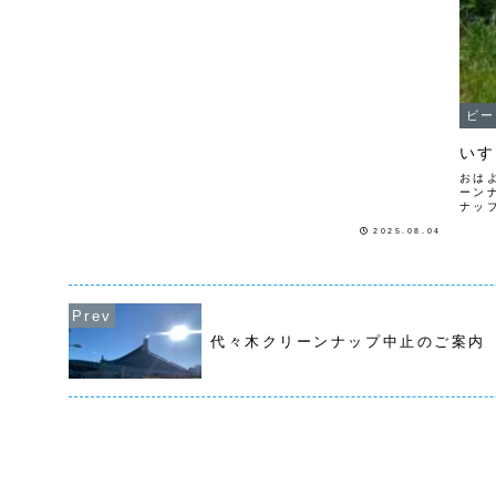
ビー
いす
おは
ーン
ナッ
昨日
2025.08.04
ロー
代々木クリーンナップ中止のご案内