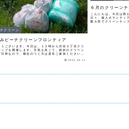
６月のクリーンナ
こんにちは、今日は雨
日々、個人ボランティ
数カ所でクリーンナッ
プフロンティアの主な
開催日程と場所は以下の
チクリーン
みビーチクリーンフロンティア
ようございます。今日は、１２時から渋谷３丁目クリ
ナップを開催します。天気も良くて、絶好のクリーン
プ日和なので、都合のつく方は是非ご参加ください。
は、いすみビーチクリーンを行って来ました。GWに、
2022.05.11
カルビーチクリーンに竹炭の...