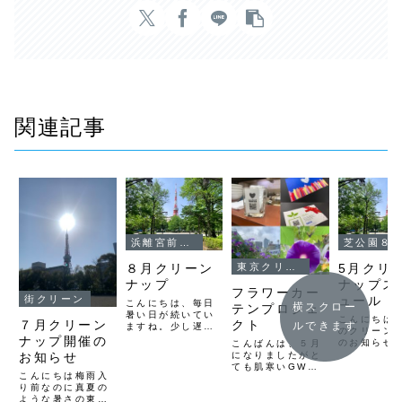
関連記事
浜離宮前歩道クリーンナップ
芝公園８号地
８月クリーン
5月クリ
東京クリーンナップ
ナップ
ナップス
フラワーカー
ュール
街クリーン
こんにちは、毎日
横スクロー
テンプロジェ
暑い日が続いてい
こんにちは
クト
７月クリーン
ルできます
ますね。少し遅く
のクリーン
なりましたが、今
ナップ開催の
のお知らせ
こんばんは、５月
月８月は猛暑日に
5月3日（水
になりましたがと
お知らせ
付き、全開催場所
日 ９時３
ても肌寒いGWで
でのクリーンナッ
こんにちは梅雨入
分〜 港区
すね。兼ねてよ
プはお休みしま
り前なのに真夏の
公園ゴミの
り、ポストカード
す。また、９月よ
ような暑さの東京
ーンナップ
にハッピーシード