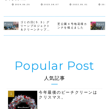
り再開していきま
です７月のクリー
ティア芝公
（朝顔の種）を添
すので、宜しくお
2024.06.25
2023.08.07
2022.05.01
2023
ンナップ開催のお
地のクリー
えて、手渡しをさ
願いします。
知らせです ７月
プ（清掃活
せて頂きました。
３日（水）１２
グリーンプ
現在、約１００名
時〜渋谷３丁目ク
クト（４号
程の人に渡す事が
リーンナップ 渋
種まき）を
出来ました。まだ
谷警察署前 集合
す。14日日
まだ、小さな活動
ゴミの日(５.３）グ
芝公園４号地花壇カ
７月２１日
日 ...
です。ハッピーシ
リーンプロジェクト
ンナを植えました
（日） ８時〜芝
ードは、夏にフラ
＆クリーンナップフ
公園４号地クリー
ワ...
ロンティア
ンナップ＆グリー
ンプロジェクト
４号地...
人気記事
今年最後のビーチクリーンは
クリスマス。