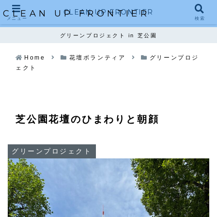
CLEAN UP FRONTIER
CLEAN UP FRONTIER
メニュー
検索
グリーンプロジェクト in 芝公園
Home
花壇ボランティア
グリーンプロジ
ェクト
芝公園花壇のひまわりと朝顔
グリーンプロジェクト